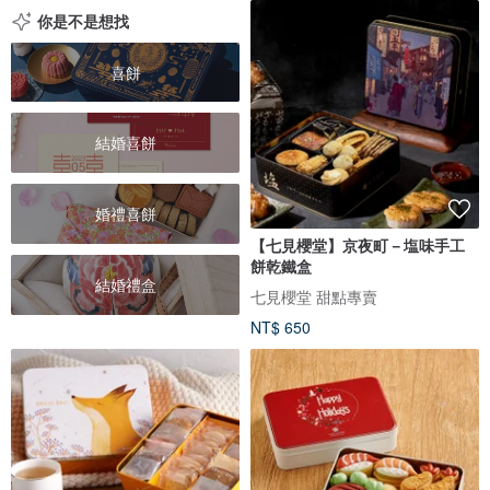
你是不是想找
喜餅
結婚喜餅
婚禮喜餅
【七見櫻堂】京夜町－塩味手工
餅乾鐵盒
結婚禮盒
七見櫻堂 甜點專賣
NT$ 650