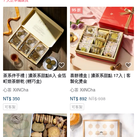
95 折
茶系伴手禮 | 濃茶系甜點6入 金箔
喜餅禮盒 | 濃茶系甜點 17入 | 客
町焙茶餅乾 (輕巧盒)
製化燙金
心茶 XiiNCha
心茶 XiiNCha
NT$ 350
NT$ 892
NT$ 938
可客製
可客製