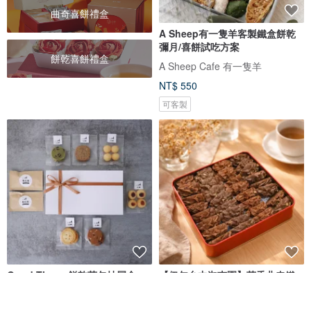
曲奇喜餅禮盒
A Sheep有一隻羊客製鐵盒餅乾
彌月/喜餅試吃方案
餅乾喜餅禮盒
A Sheep Cafe 有一隻羊
NT$ 550
可客製
Good Time - 餅乾茶包抽屜盒
【伊甸台中迦南園】茶香曲奇鐵
盒餅乾(紅茶+鐵觀音)
財團法人伊甸社會福利基金會附設台中市迦南園烘焙庇護工場
SAJOR 撒焦糖手作餅乾