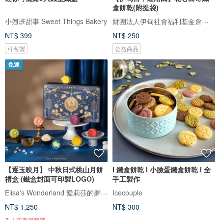
盒餅乾(附提袋)
財團法人伊甸社會福利基金會附設台中市迦南園烘焙庇護工場
小翹班甜事 Sweet Things Bakery
NT$ 399
NT$ 250
可客製
公益商品
免運
【逐玉映月】 中秋日式桃山月餅
I 鐵盒餅乾 I 小臉蛋鐵盒餅乾 I 全
禮盒 (鐵盒封面可印製LOGO)
手工製作
Elisa's Wonderland 愛莉莎的夢遊仙境
Icecouple
NT$ 1,250
NT$ 300
7 人正準備購買