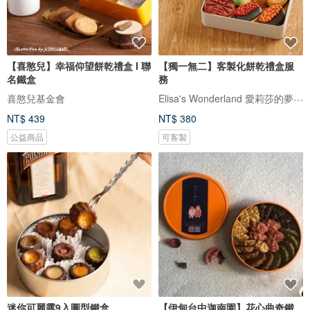
【喜憨兒】幸福仰望餅乾禮盒 I 聯
【獨一無二】客製化餅乾禮盒服
名鐵盒
務
Elisa's Wonderland 愛莉莎的夢遊仙境
喜憨兒基金會
NT$ 439
NT$ 380
公益商品
可客製
迷你可麗露9入圓型鐵盒
【伊甸台中迦南園】花心曲奇鐵