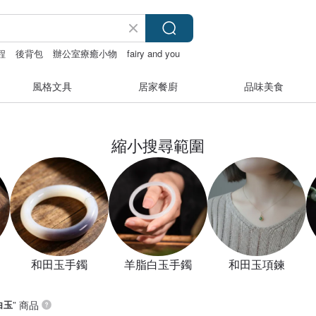
程
後背包
辦公室療癒小物
fairy and you
風格文具
居家餐廚
品味美食
縮小搜尋範圍
和田玉手鐲
羊脂白玉手鐲
和田玉項鍊
白玉
” 商品