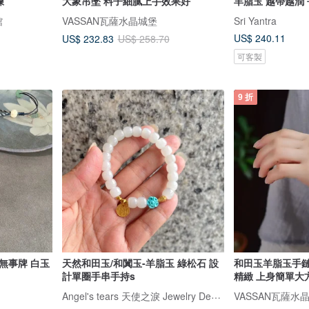
鍊
大象吊墜 料子細膩上手效果好
羊脂玉 越帶越潤
館
VASSAN瓦薩水晶城堡
Sri Yantra
US$ 240.11
US$ 232.83
US$ 258.70
可客製
9 折
無事牌 白玉
天然和田玉/和闐玉-羊脂玉 綠松石 設
和田玉羊脂玉手鏈
計單圈手串手持s
精緻 上身簡單大
Angel's tears 天使之淚 Jewelry Design
VASSAN瓦薩水