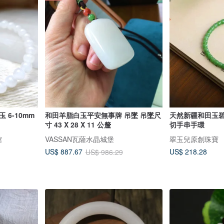
mm
和田羊脂白玉平安無事牌 吊墜 吊墜尺
天然新疆和田玉碧玉/ 簡約款 /
寸 43 X 28 X 11 公釐
切手串手環
館
VASSAN瓦薩水晶城堡
翠玉兒原創珠寶
US$ 218.28
US$ 887.67
US$ 986.29