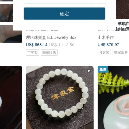
確定
天然新疆和闐羊脂白玉無事牌 | 天然
【白如意】羊脂
新疆和闐玉 | 送禮
山料手工雕刻如
瓔珞珠寶盒 E.L.Jewelry Box
山木手作
US$ 379.97
US$ 668.14
US$ 1,113.56
可客製
獨家販售
可客製
獨家販售
免運