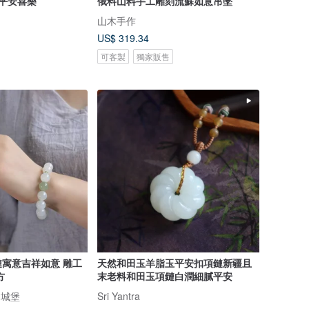
 平安喜樂
俄料山料手工雕刻流蘇如意吊墜
山木手作
US$ 319.34
可客製
獨家販售
寓意吉祥如意 雕工
天然和田玉羊脂玉平安扣項鏈新疆且
方
末老料和田玉項鏈白潤細膩平安
晶城堡
Sri Yantra