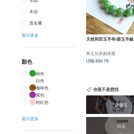
水晶
木頭
貴金屬
顯示更多
天然和田玉手串/碧玉手鏈
翠玉兒原創珠寶
顏色
US$ 650.79
綠色
白色
咖啡色
你是不是想找
紫色
粉紅色
羊脂玉
顯示更多
白玉