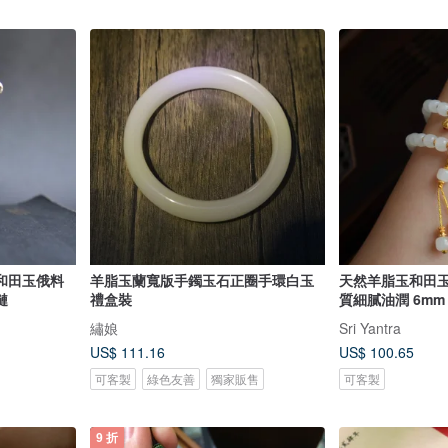
和田玉俄料
羊脂玉蘭寬版手鐲玉石正圈手環白玉
天然羊脂玉和田玉
鏈
禮盒裝
質細膩油潤 6mm
繡娘
Sri Yantra
US$ 111.16
US$ 100.65
可客製
綠色友善
獨家販售
可客製
9 折