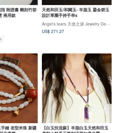
指 附證書 雕刻竹節
天然和田玉/和闐玉- 羊脂玉 鎏金碧玉
墜 兩用款
設計單圈手持手串s
Angel's tears 天使之淚 Jewelry Design
US$ 271.27
售
手鏈 老型米珠 新疆
【白玉扶流蘇】羊脂白玉天然和田玉