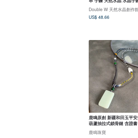
串 手鍊 天然水晶 水晶手
Double W 天然水晶創作
US$ 48.66
鹿鳴原創 新疆和田玉平安
葫蘆抽拉式鎖骨鏈 含證書
鹿鳴珠寶