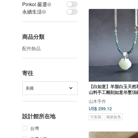
Pinkoi 嚴選
永續生活
商品分類
配件飾品
寄往
【白如意】羊脂白玉天然
美國
山料手工雕刻如意吊墜項
山木手作
US$ 299.12
設計館所在地
可客製
獨家販售
台灣