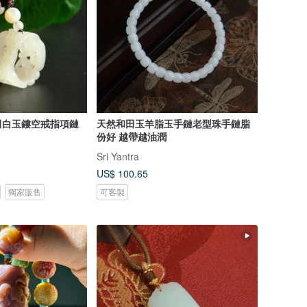
田白玉鏤空戒指項鏈
天然和田玉羊脂玉手鏈老型珠手鏈脂
份好 越帶越油潤
Sri Yantra
US$ 100.65
獨家販售
可客製