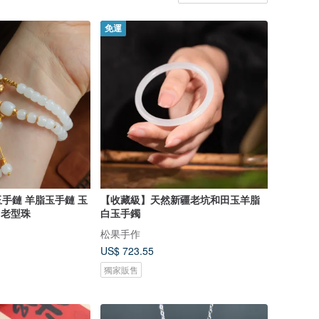
免運
手鏈 羊脂玉手鏈 玉
【收藏級】天然新疆老坑和田玉羊脂
 老型珠
白玉手鐲
松果手作
US$ 723.55
獨家販售