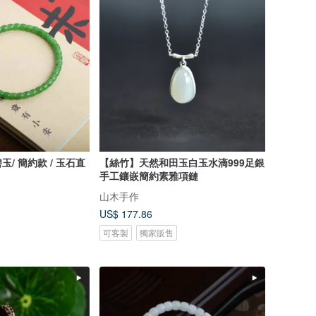
 玉石直
【絲竹】天然和田玉白玉水滴999足銀
手工鑲嵌簡約素雅項鏈
山木手作
US$ 177.86
可客製
獨家販售