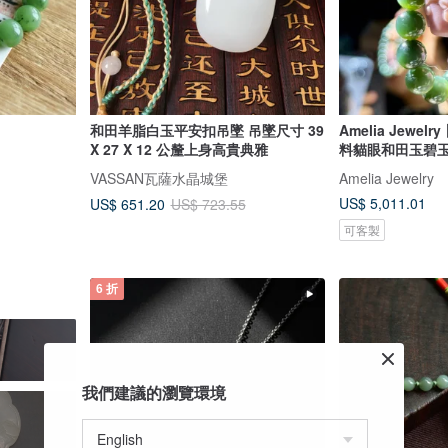
和田羊脂白玉平安扣吊墜 吊墜尺寸 39
Amelia Jew
X 27 X 12 公釐上身高貴典雅
料貓眼和田玉碧
VASSAN瓦薩水晶城堡
Amelia Jewelry
US$ 5,011.01
US$ 651.20
US$ 723.55
可客製
6 折
我們建議的瀏覽環境