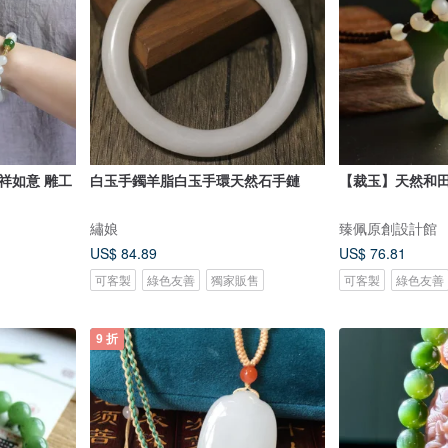
祥如意 雕工
白玉手鐲羊脂白玉手環天然石手鏈
【裁玉】天然和
繡娘
臻佩原創設計館
US$ 84.89
US$ 76.81
可客製
綠色友善
獨家販售
可客製
綠色友善
9 折