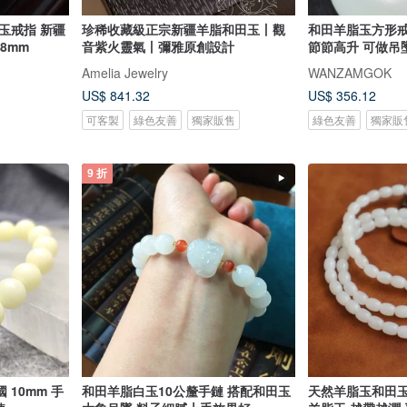
玉戒指 新疆
珍稀收藏級正宗新疆羊脂和田玉丨觀
和田羊脂玉方形戒
8mm
音紫火靈氣丨彌雅原創設計
節節高升 可做吊
Amelia Jewelry
WANZAMGOK
US$ 841.32
US$ 356.12
可客製
綠色友善
獨家販售
綠色友善
獨家販
9 折
國 10mm 手
和田羊脂白玉10公釐手鏈 搭配和田玉
天然羊脂玉和田玉