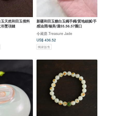
白玉天然和田玉俄料
新疆和田玉糖白玉鐲手鐲/質地細膩/手
意吊墜項鏈
感油潤/極美/適55.56.57圈口
令藏齋.Treasure Jade
US$ 436.52
獨家販售