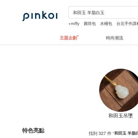
+miffy
圓筒包
水桶包
台北手作課
花磚
主題企劃
時尚潮流
和田玉吊墜
特色亮點
找到 327 件 “
和田玉 羊脂