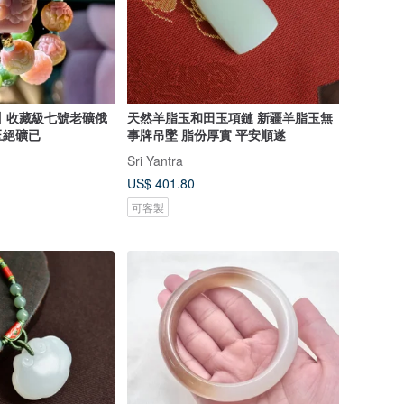
elry丨收藏級七號老礦俄
天然羊脂玉和田玉項鏈 新疆羊脂玉無
玉絕礦已
事牌吊墜 脂份厚實 平安順遂
Sri Yantra
US$ 401.80
可客製