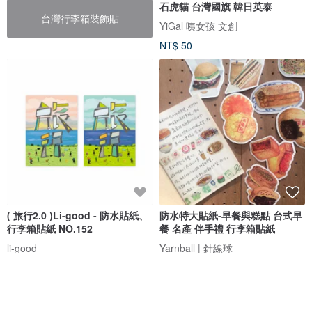
石虎貓 台灣國旗 韓日英泰
台灣行李箱裝飾貼
YiGal 咦女孩 文創
NT$ 50
( 旅行2.0 )Li-good - 防水貼紙、
防水特大貼紙-早餐與糕點 台式早
行李箱貼紙 NO.152
餐 名產 伴手禮 行李箱貼紙
li-good
Yarnball | 針線球
NT$ 40
NT$ 180
獨家販售