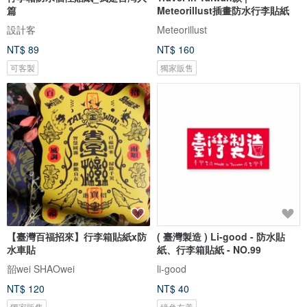
篇
Meteorillust插畫防水行李貼紙
設計客
Meteorillust
NT$ 89
NT$ 160
可客製
獨家販售
【臺灣百福招來】行李箱貼紙x防
( 臺灣製造 ) Li-good - 防水貼
水車貼
紙、行李箱貼紙 - NO.99
韶wei SHAOwei
li-good
NT$ 120
NT$ 40
獨家販售
綠色友善