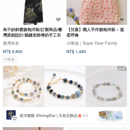
烏干紗斜襟旗袍洋裝/訂製商品/臺
【兒童】職人手作旗袍洋裝 – 溫
灣原創設計/裁縫老師傅的手工衣
柔呼喚
臺灣布衣
小隊福｜Super Dear Family
NT$ 9,800
NT$ 1,490
可客製
推廣
星河耀眼 ShiningStar | 天然石飾品
5.0