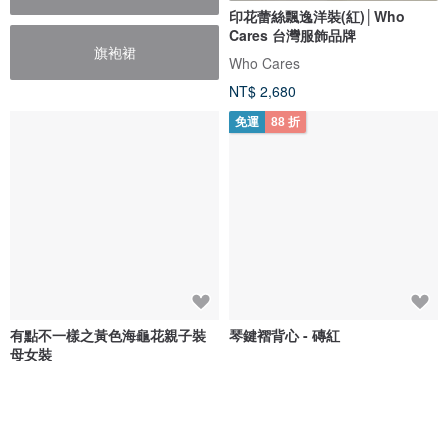
印花蕾絲飄逸洋裝(紅)│Who
Cares 台灣服飾品牌
旗袍裙
Who Cares
NT$ 2,680
免運
88 折
有點不一樣之黃色海龜花親子裝
琴鍵褶背心 - 磚紅
母女裝
簡衣櫥手作童裝&親子裝
raw-ecoproject
NT$ 1,580
NT$ 1,215
NT$ 1,380
可客製