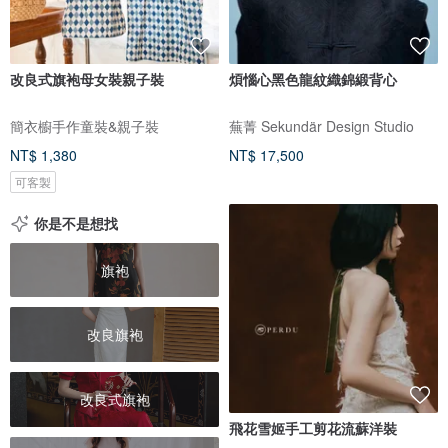
改良式旗袍母女裝親子裝
煩惱心黑色龍紋織錦緞背心
簡衣櫥手作童裝&親子裝
蕪菁 Sekundär Design Studio
NT$ 1,380
NT$ 17,500
可客製
你是不是想找
旗袍
改良旗袍
改良式旗袍
飛花雪姬手工剪花流蘇洋裝