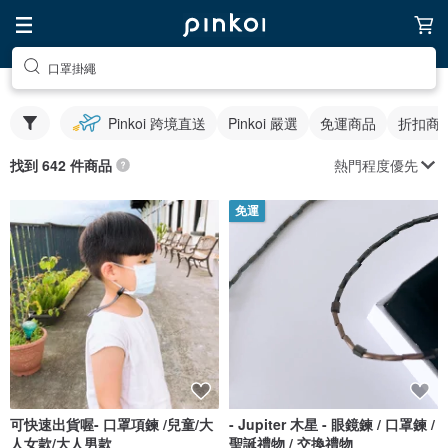
口罩掛繩
Pinkoi 跨境直送
Pinkoi 嚴選
免運商品
折扣商
熱門程度優先
找到 642 件商品
免運
可快速出貨喔- 口罩項鍊 /兒童/大
- Jupiter 木星 - 眼鏡鍊 / 口罩鍊 /
人女款/大人男款
聖誕禮物 / 交換禮物