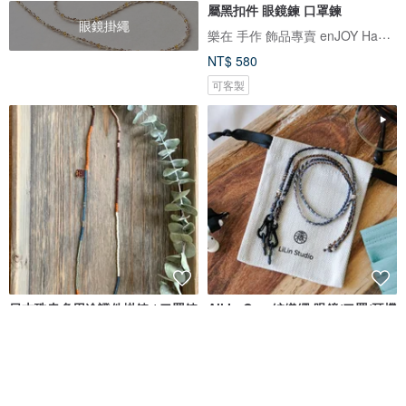
屬黑扣件 眼鏡鍊 口罩鍊
眼鏡掛繩
樂在 手作 飾品專賣 enJOY Handmade Bracele
NT$ 580
可客製
日本珠串多用途證件掛鍊 / 口罩鍊
All In One 編織繩 眼鏡/口罩/耳機
/ 掛繩 / 頸鍊 / 眼鏡鍊 - BBO
掛繩
simplestyleca
李林 LiLin Studio
NT$ 832
NT$ 1,280