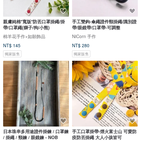
親膚純棉*寬版*防丟口罩掛繩/掛
手工雙鉤-傘繩證件頸掛繩/識別證
帶/口罩繩(獅子/狗/小熊)
帶/眼鏡帶/口罩帶-可調整
棉羊花手作×如願飾品
NiCorn 手作
NT$ 145
NT$ 280
獨家販售
獨家販售
日本珠串多用途證件掛鍊 / 口罩鍊
手工口罩掛帶-煙火富士山 可愛防
/ 掛繩 / 頸鍊 / 眼鏡鍊 - NOB
疫防丟掛繩 大人小孩皆可