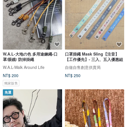
W.A.L-大地の色 多用途鍊繩-口
口罩掛繩 Mask Sling【注音】
罩/眼鏡/ 防掉掛繩
【工作優先】- 三入、五入優惠組
W.A.L-Walk Around Life
自做自售創意供賣局
NT$ 200
NT$ 250
獨家販售
免運