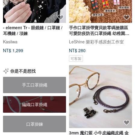
- element Tr - 眼鏡鏈 / 口罩鏈 /
手作口罩掛帶寶貝款零碼搶購區
耳機鏈 / 項鍊
可愛防疫防丟口罩掛繩 幼稚園必
備
Kasiiwa
LeShine 樂彩手感原創工作室
NT$ 1,299
NT$ 280
可客製
你是不是想找
手工口罩掛繩
編織口罩掛繩
口罩掛鍊
3mm 魔幻紫 小牛皮編織皮繩 金