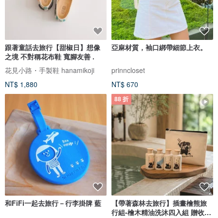
跟著童話去旅行【甜椒日】想像
亞麻材質，袖口綁帶細節上衣。
之境 不對稱花布鞋 寬腳友善 .
花見小路・手製鞋 hanamikoji
prinncloset
NT$ 1,880
NT$ 670
88 折
和FiFi一起去旅行－行李掛牌 藍
【帶著森林去旅行】插畫檜熊旅
行組-檜木精油洗沐四入組 贈收納