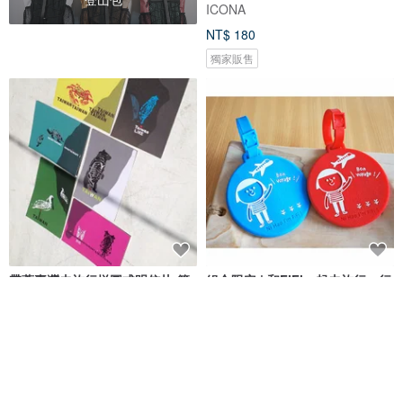
ICONA
NT$ 180
獨家販售
帶著臺灣去旅行拼圖式明信片-簡
組合限定 | 和FiFi一起去旅行－行
裝版(含迷你版乙張)
李掛牌 紅&藍
臺灣象形TaiwanLIKE
Ni Hao, I'm FiFi!
NT$ 200
NT$ 250