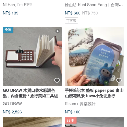
袋
檜山坊 Kuai Shan Fang︱台灣檜木香氛領導品牌，療癒森林
Ni Hao, I'm FiFi!
NT$ 139
NT$ 660
NT$ 750
可客製
免運
GO DRAW 木質口袋水彩調色
手帳筆記本 墊板 paper pad 富士
盤，內含畫冊 / 旅行美術工具組
山櫻花風景 fuwa小兔去旅行
GO DRAW
iii sum+ 實樂設計
NT$ 2,526
NT$ 100
88 折