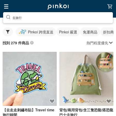
去旅行
Pinkoi 跨境直送
Pinkoi 嚴選
免運商品
折扣商
熱門程度優先
找到 279 件商品
【去走走刺繡布貼】Travel time
背包/兩用背包/含三隻恐龍/搭恐龍
旅行時間
巴士去旅行