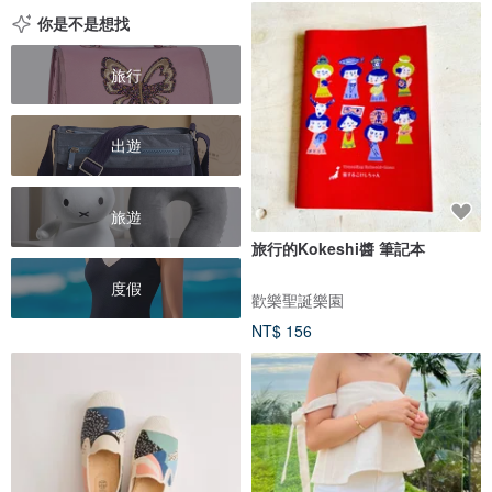
你是不是想找
旅行
出遊
旅遊
旅行的Kokeshi醬 筆記本
度假
歡樂聖誕樂園
NT$ 156