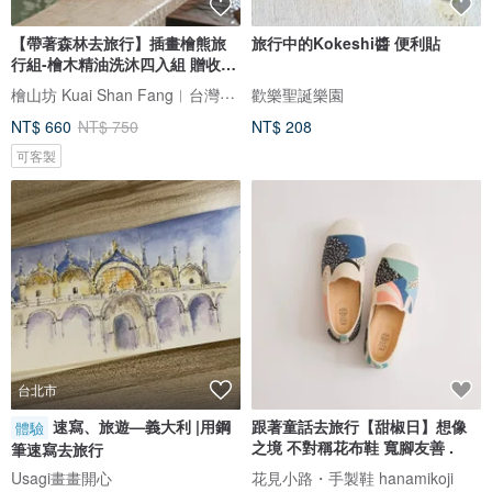
【帶著森林去旅行】插畫檜熊旅
旅行中的Kokeshi醬 便利貼
行組-檜木精油洗沐四入組 贈收納
袋
檜山坊 Kuai Shan Fang︱台灣檜木香氛領導品牌，療癒森林
歡樂聖誕樂園
NT$ 660
NT$ 750
NT$ 208
可客製
台北市
速寫、旅遊—義大利 |用鋼
跟著童話去旅行【甜椒日】想像
體驗
之境 不對稱花布鞋 寬腳友善 .
筆速寫去旅行
Usagi畫畫開心
花見小路・手製鞋 hanamikoji