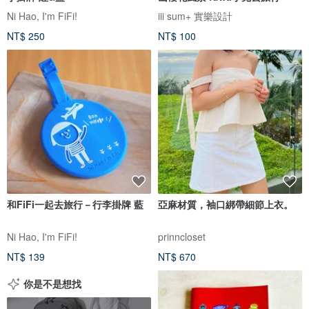
Ni Hao, I'm FiFi!
iii sum+ 實樂設計
NT$ 250
NT$ 100
和FiFi一起去旅行－行李掛牌 藍
亞麻材質，袖口綁帶細節上衣。
Ni Hao, I'm FiFi!
prinncloset
NT$ 139
NT$ 670
你是不是想找