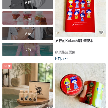
旅行
出遊
旅遊
旅行的Kokeshi醬 筆記本
度假
歡樂聖誕樂園
NT$ 156
88 折