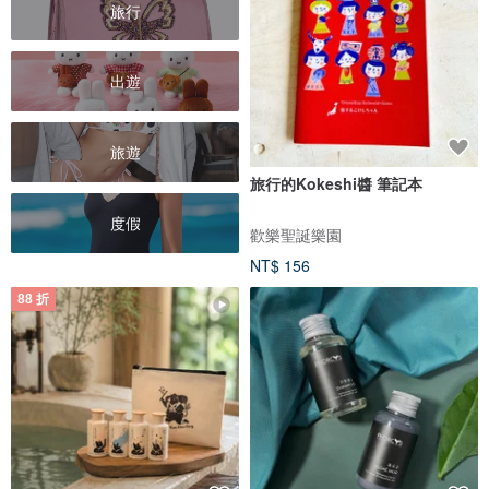
旅行
出遊
旅遊
旅行的Kokeshi醬 筆記本
度假
歡樂聖誕樂園
NT$ 156
88 折