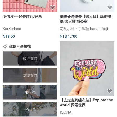
明信片-一起去旅行,好嗎
鴨鴨優游優去【懶人日】綠稻鴨
鴨 懶人鞋 辦公室 .
KerKerland
花見小路・手製鞋 hanamikoji
NT$ 50
NT$ 1,780
你是不是想找
旅行背包
防盜背包
旅行包
【去走走刺繡布貼】Explore the
world 探索世界
登山包
ICONA