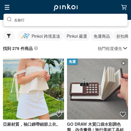
去旅行
Pinkoi 跨境直送
Pinkoi 嚴選
免運商品
折扣商
熱門程度優先
找到 279 件商品
免運
亞麻材質，袖口綁帶細節上衣。
GO DRAW 木質口袋水彩調色
盤，內含畫冊 / 旅行美術工具組