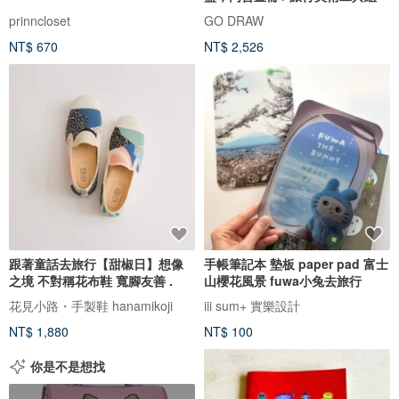
prinncloset
GO DRAW
NT$ 670
NT$ 2,526
跟著童話去旅行【甜椒日】想像
手帳筆記本 墊板 paper pad 富士
之境 不對稱花布鞋 寬腳友善 .
山櫻花風景 fuwa小兔去旅行
花見小路・手製鞋 hanamikoji
iii sum+ 實樂設計
NT$ 1,880
NT$ 100
你是不是想找