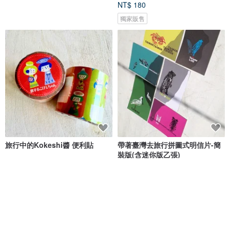
NT$ 180
獨家販售
旅行中的Kokeshi醬 便利貼
帶著臺灣去旅行拼圖式明信片-簡
裝版(含迷你版乙張)
歡樂聖誕樂園
臺灣象形TaiwanLIKE
NT$ 208
NT$ 200