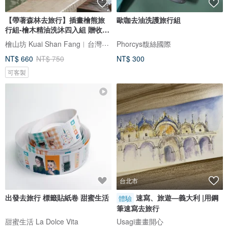
【帶著森林去旅行】插畫檜熊旅
歐咖去油洗護旅行組
行組-檜木精油洗沐四入組 贈收納
袋
檜山坊 Kuai Shan Fang︱台灣檜木香氛領導品牌，療癒森林
Phorcys馥絲國際
NT$ 660
NT$ 750
NT$ 300
可客製
台北市
出發去旅行 標籤貼紙卷 甜蜜生活
速寫、旅遊—義大利 |用鋼
體驗
筆速寫去旅行
甜蜜生活 La Dolce Vita
Usagi畫畫開心