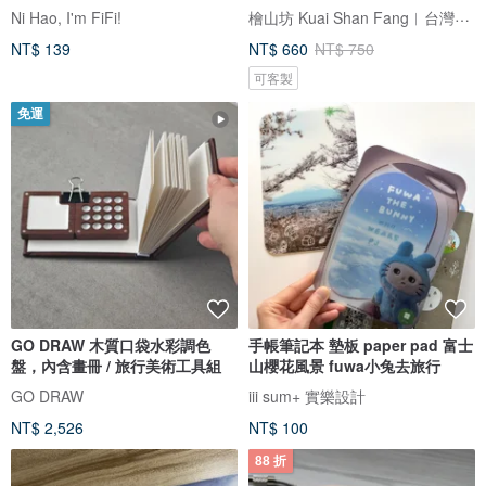
袋
檜山坊 Kuai Shan Fang︱台灣檜木香氛領導品牌，療癒森林
Ni Hao, I'm FiFi!
NT$ 139
NT$ 660
NT$ 750
可客製
免運
GO DRAW 木質口袋水彩調色
手帳筆記本 墊板 paper pad 富士
盤，內含畫冊 / 旅行美術工具組
山櫻花風景 fuwa小兔去旅行
GO DRAW
iii sum+ 實樂設計
NT$ 2,526
NT$ 100
88 折