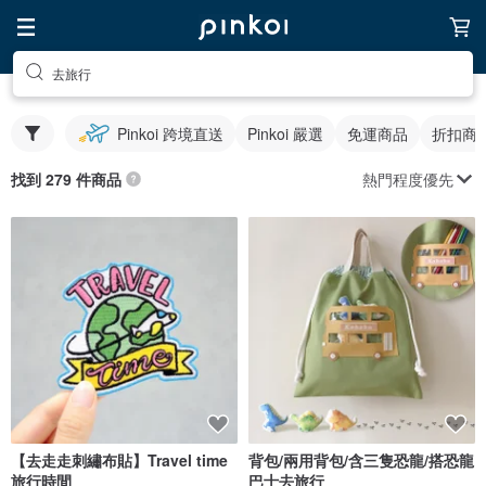
去旅行
Pinkoi 跨境直送
Pinkoi 嚴選
免運商品
折扣商
熱門程度優先
找到 279 件商品
【去走走刺繡布貼】Travel time
背包/兩用背包/含三隻恐龍/搭恐龍
旅行時間
巴士去旅行