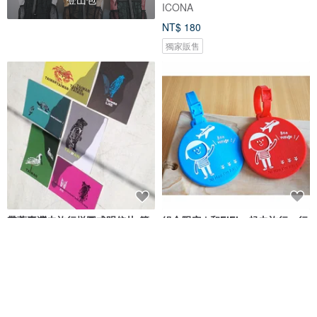
ICONA
NT$ 180
獨家販售
帶著臺灣去旅行拼圖式明信片-簡
組合限定 | 和FiFi一起去旅行－行
裝版(含迷你版乙張)
李掛牌 紅&藍
臺灣象形TaiwanLIKE
Ni Hao, I'm FiFi!
NT$ 200
NT$ 250