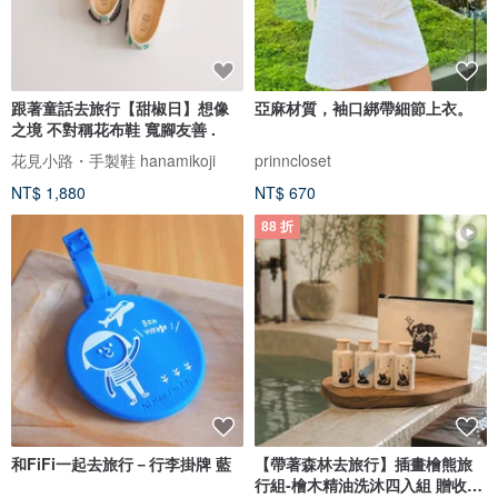
跟著童話去旅行【甜椒日】想像
亞麻材質，袖口綁帶細節上衣。
之境 不對稱花布鞋 寬腳友善 .
花見小路・手製鞋 hanamikoji
prinncloset
NT$ 1,880
NT$ 670
88 折
和FiFi一起去旅行－行李掛牌 藍
【帶著森林去旅行】插畫檜熊旅
行組-檜木精油洗沐四入組 贈收納