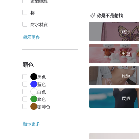
聚酯纖維
棉
你是不是想找
防水材質
旅行
顯示更多
出遊
顏色
旅遊
黑色
藍色
白色
度假
綠色
咖啡色
顯示更多