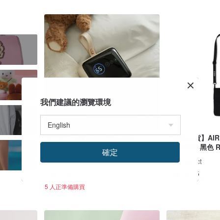
我們建議的瀏覽環境
BRUNO 全球電壓旅行乾衣機
【快速出貨】AIR
BAK817 (100-240V)
+手機背帶 黑色 R
確定
BRUNO HK
YUN Select
US$ 3.83
US$ 20.05
5 人正準備購買