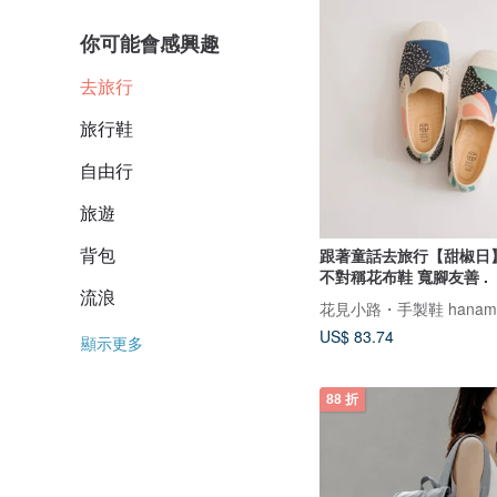
你可能會感興趣
去旅行
旅行鞋
自由行
旅遊
背包
跟著童話去旅行【甜椒日
不對稱花布鞋 寬腳友善 .
流浪
花見小路・手製鞋 hanamik
US$ 83.74
顯示更多
88 折