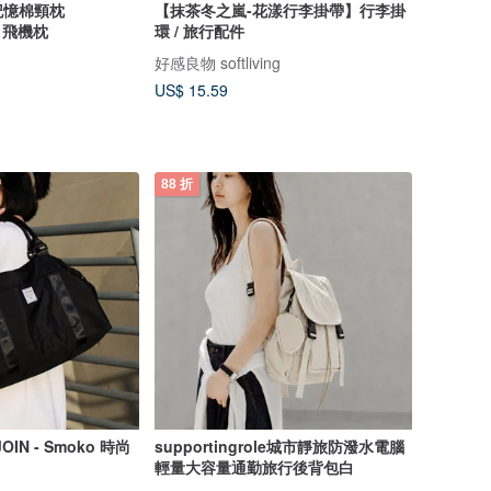
用記憶棉頸枕
【抹茶冬之嵐-花漾行李掛帶】行李掛
枕 飛機枕
環 / 旅行配件
好感良物 softliving
US$ 15.59
88 折
IN - Smoko 時尚
supportingrole城市靜旅防潑水電腦
輕量大容量通勤旅行後背包白