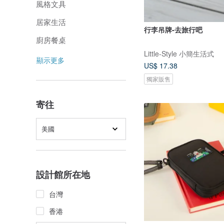
風格文具
居家生活
行李吊牌-去旅行吧
廚房餐桌
Little-Style 小簡生活式
顯示更多
US$ 17.38
獨家販售
寄往
美國
設計館所在地
台灣
香港