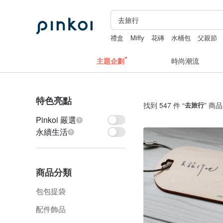
禮盒
Miffy
花磚
水桶包
父親節
主題企劃
時尚潮流
特色亮點
找到 547 件 “
去旅行
” 商品
Pinkoi 嚴選
永續生活
商品分類
包包提袋
配件飾品