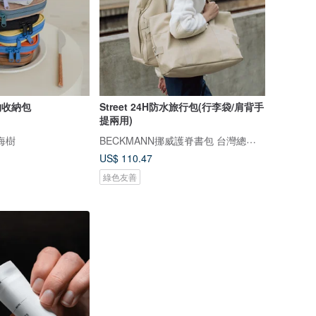
物收納包
Street 24H防水旅行包(行李袋/肩背手
提兩用)
BECKMANN挪威護脊書包 台灣總代理
瀏海樹
US$ 110.47
綠色友善