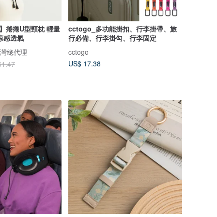
NK】捲捲U型頸枕 輕量
cctogo_多功能掛扣、行李掛帶、旅
涼感透氣
行必備、行李掛勾、行李固定
 台灣總代理
cctogo
US$ 17.38
61.47