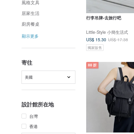
風格文具
居家生活
行李吊牌-去旅行吧
廚房餐桌
Little-Style 小簡生活式
顯示更多
US$ 15.30
US$ 17.38
獨家販售
寄往
88 折
美國
設計館所在地
台灣
香港