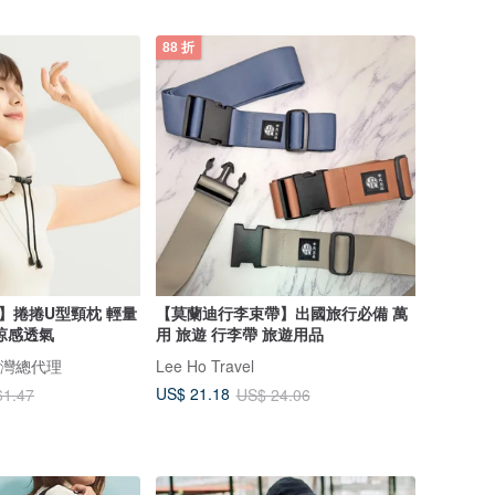
88 折
NK】捲捲U型頸枕 輕量
【莫蘭迪行李束帶】出國旅行必備 萬
涼感透氣
用 旅遊 行李帶 旅遊用品
 台灣總代理
Lee Ho Travel
US$ 21.18
61.47
US$ 24.06