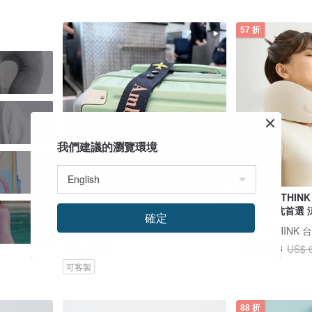
57 折
我們建議的瀏覽環境
客製化刺繡行李飄帶/旅行行李吊牌
【EVERY THI
美型旅行枕首選 
確定
ooh!JOHN
EVERY THINK
US$ 12.92
US$ 35.63
US$ 
可客製
88 折