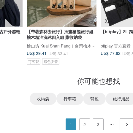
綠復古戶外感輕
【帶著森林去旅行】插畫檜熊旅行組-
檜木精油洗沐四入組 贈收納袋
檜山坊 Kuai Shan Fang︱台灣檜木香氛領導品牌，療癒森林
bitplay 官方直營
US$ 29.41
US$ 77.62
US$ 33.41
US$ 
可客製
綠色友善
你可能也想找
收納袋
行李箱
背包
旅行用品
1
2
3