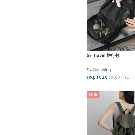
S+ Travel 旅行包
S+ Sunshing
US$ 16.46
US$ 31.14
88 折