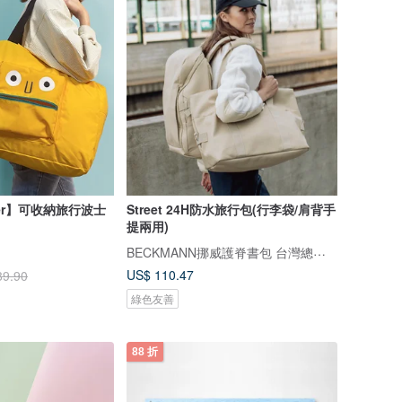
ster】可收納旅行波士
Street 24H防水旅行包(行李袋/肩背手
提兩用)
BECKMANN挪威護脊書包 台灣總代理
US$ 110.47
89.90
綠色友善
88 折