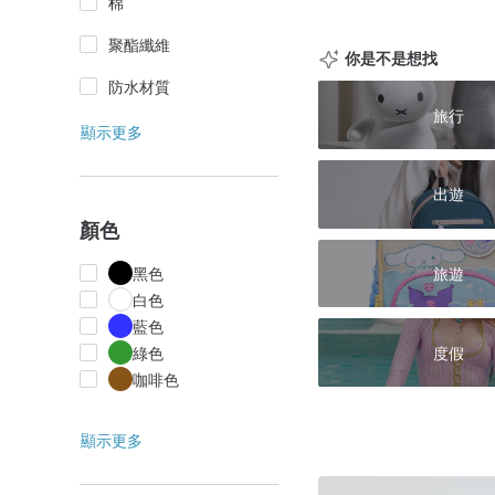
棉
聚酯纖維
你是不是想找
防水材質
旅行
顯示更多
出遊
顏色
旅遊
黑色
白色
藍色
度假
綠色
咖啡色
顯示更多