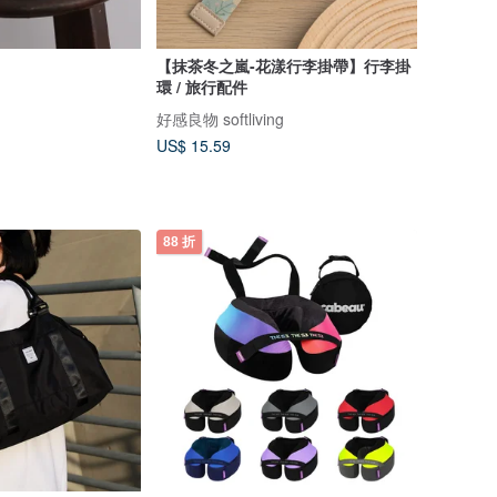
【抹茶冬之嵐-花漾行李掛帶】行李掛
環 / 旅行配件
好感良物 softliving
US$ 15.59
88 折