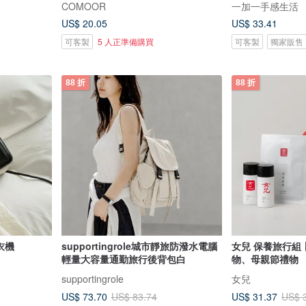
COMOOR
一加一手感生活
US$ 20.05
US$ 33.41
可客製
5 人正準備購買
可客製
獨家販售
88 折
88 折
衣機
supportingrole城市靜旅防潑水電腦
女兒 保養旅行組
輕量大容量通勤旅行後背包白
物、母親節禮物
supportingrole
女兒
US$ 73.70
US$ 31.37
US$ 83.74
US$ 