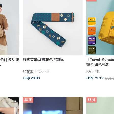
色) | 多功能
行李束帶/經典花色/沉穩藍
【Travel Mon
包
頓包 四色可選
印花樂 inBlooom
SMILER
US$ 28.96
US$ 79.12
US$ 
88 折
88 折