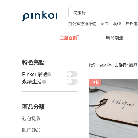
辦公室療癒小物
泳衣
花磚
戶外雨
主題企劃
時尚潮流
特色亮點
找到 542 件 “
去旅行
” 商品
Pinkoi 嚴選
永續生活
88 折
商品分類
包包提袋
配件飾品