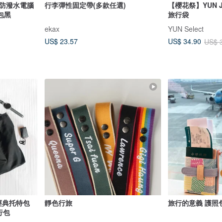
靜旅防潑水電腦
行李彈性固定帶(多款任選)
【櫻花祭】YUN JO
包黑
旅行袋
ekax
YUN Select
US$ 23.57
US$ 34.90
US$ 
行經典托特包
靜色行旅
旅行的意義 護
行包