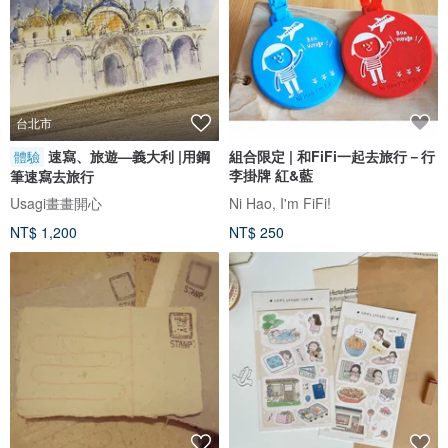
台北市
速寫、旅遊—義大利 |用鋼
組合限定 | 和FiFi一起去旅行－行
體驗
李掛牌 紅&藍
筆速寫去旅行
Usagi畫畫開心
Ni Hao, I'm FiFi!
NT$ 1,200
NT$ 250