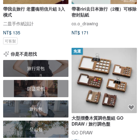
帶我去旅行 老靈魂明信片組 3入
帶著riri去日本旅行（2種）可移除
橫式
密封貼紙
二皿手作紙設計
co.o_drawing
NT$ 135
NT$ 171
可客製
免運
你是不是想找
旅行背包
防盜背包
旅行包
大型摺疊木質調色盤組 GO
DRAW / 旅行調色盤
登山包
GO DRAW