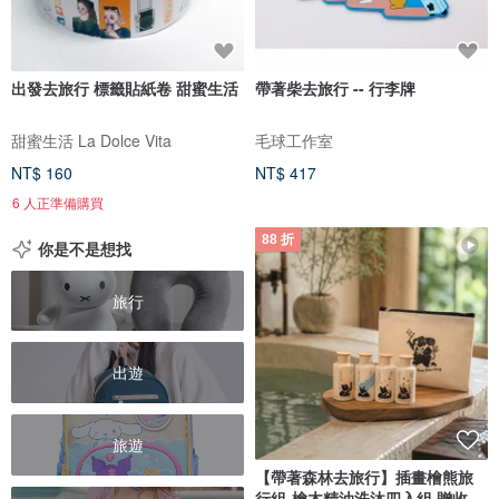
出發去旅行 標籤貼紙卷 甜蜜生活
帶著柴去旅行 -- 行李牌
甜蜜生活 La Dolce Vita
毛球工作室
NT$ 160
NT$ 417
6 人正準備購買
88 折
你是不是想找
旅行
出遊
旅遊
【帶著森林去旅行】插畫檜熊旅
行組-檜木精油洗沐四入組 贈收納