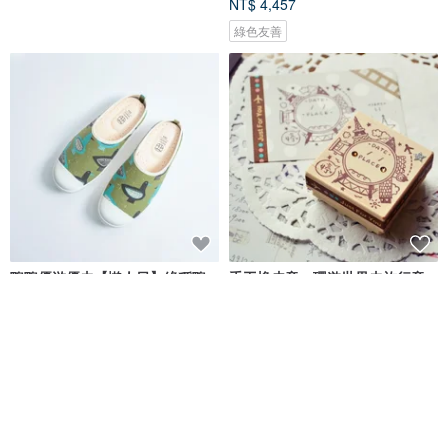
NT$ 4,457
綠色友善
鴨鴨優游優去【懶人日】綠稻鴨
手工橡皮章－環遊世界去旅行章
鴨 懶人鞋 辦公室 .
5X5cm
花見小路・手製鞋 hanamikoji
✦ RED。溫暖手作 ✦
NT$ 1,780
NT$ 850
可客製