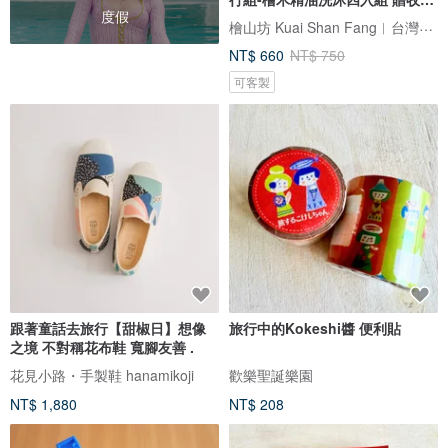
度假
袋
檜山坊 Kuai Shan Fang︱台灣檜木香氛領導品牌，療癒森林
NT$ 660
NT$ 750
可客製
跟著童話去旅行【甜椒日】想像
旅行中的Kokeshi醬 便利貼
之境 不對稱花布鞋 寬腳友善 .
花見小路・手製鞋 hanamikoji
歡樂聖誕樂園
NT$ 1,880
NT$ 208