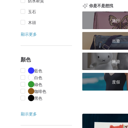
防水材質
你是不是想找
玉石
旅行
木頭
顯示更多
出遊
顏色
旅遊
藍色
白色
度假
綠色
咖啡色
黑色
顯示更多