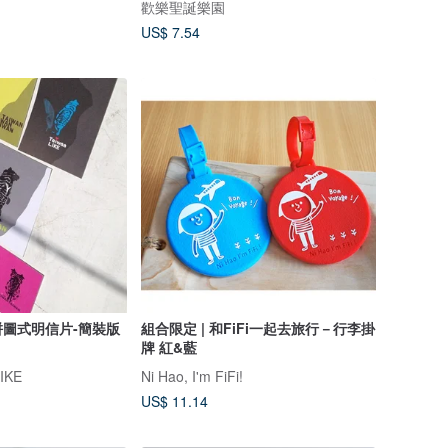
歡樂聖誕樂園
US$ 7.54
圖式明信片-簡裝版
組合限定 | 和FiFi一起去旅行－行李掛
牌 紅&藍
IKE
Ni Hao, I'm FiFi!
US$ 11.14