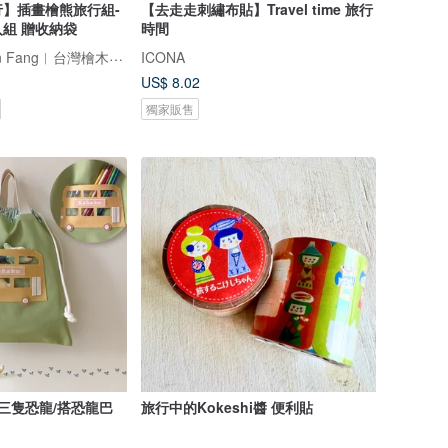
】插畫檜熊旅行組-
【去走走刺繡布貼】Travel time 旅行
組 贈收納袋
時間
檜山坊 Kuai Shan Fang︱台灣檜木香氛領導品牌，療癒森林
ICONA
US$ 8.02
獨家販售
含三隻恐龍/搭恐龍巴
旅行中的Kokeshi醬 便利貼