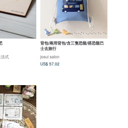
吧
背包/兩用背包/含三隻恐龍/搭恐龍巴
士去旅行
簡生活式
josui salon
US$ 57.02