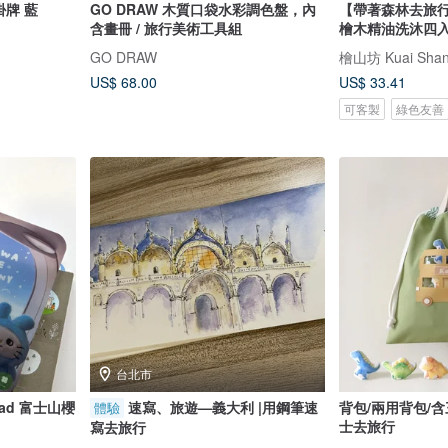
掛牌 藍
GO DRAW 木質口袋水彩調色盤，內
【帶著森林去旅行
含畫冊 / 旅行美術工具組
檜木精油洗沐四入
GO DRAW
US$ 68.00
US$ 33.41
可客製
綠色友善
台北市
pad 富士山櫻
速寫、旅遊—義大利 |用鋼筆速
背包/兩用背包/
體驗
士去旅行
寫去旅行