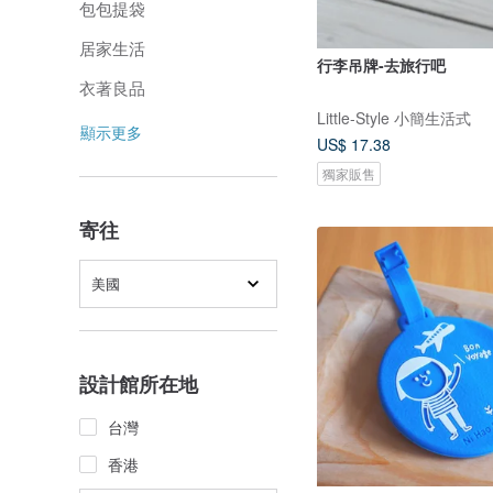
包包提袋
居家生活
行李吊牌-去旅行吧
衣著良品
Little-Style 小簡生活式
顯示更多
US$ 17.38
獨家販售
寄往
美國
設計館所在地
台灣
香港