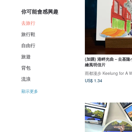
你可能會感興趣
去旅行
旅行鞋
自由行
旅遊
(加購) 港畔光曲－去基
繪風明信片
背包
雨都漫步 Keelung for A W
流浪
US$ 1.34
顯示更多