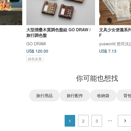
大型摺疊木質調色盤組 GO DRAW /
文具少女便箋系列 /
旅行調色盤
F
GO DRAW
yusworld 悠司
US$ 120.00
US$ 7.13
綠色友善
你可能也想找
旅行用品
旅行配件
收納袋
背
1
2
3