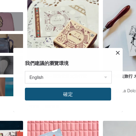
我們建議的瀏覽環境
手工橡皮章－環遊世界去旅行章
帶著手帳去旅行 
5X5cm
✦ RED。溫暖手作 ✦
甜蜜生活 La Dolce
確定
US$ 37.87
US$ 8.91
可客製
獨家販售