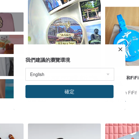
我們建議的瀏覽環境
一起去旅行 東京 PET膠帶 底片 手帳
組合限定 | 和F
牌 紅&藍
確定
Hinn-kau手作
Ni Hao, I'm FiFi!
US$ 2.23
US$ 11.14