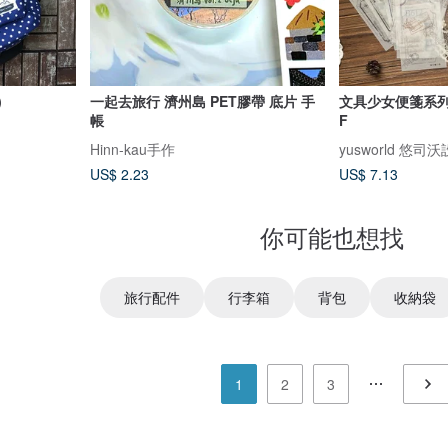
)
一起去旅行 濟州島 PET膠帶 底片 手
文具少女便箋系列 /
帳
F
Hinn-kau手作
yusworld 悠司
US$ 2.23
US$ 7.13
你可能也想找
旅行配件
行李箱
背包
收納袋
1
2
3