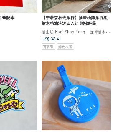
醬 筆記本
【帶著森林去旅行】插畫檜熊旅行組-
檜木精油洗沐四入組 贈收納袋
檜山坊 Kuai Shan Fang︱台灣檜木香氛領導品牌，療癒森林
US$ 33.41
可客製
綠色友善