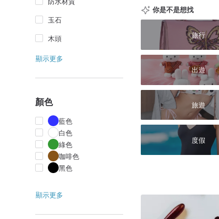
防水材質
你是不是想找
玉石
旅行
木頭
顯示更多
出遊
顏色
旅遊
藍色
白色
度假
綠色
咖啡色
黑色
顯示更多