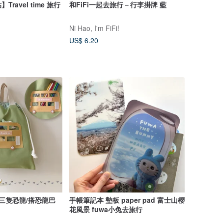
ravel time 旅行
和FiFi一起去旅行－行李掛牌 藍
Ni Hao, I'm FiFi!
US$ 6.20
含三隻恐龍/搭恐龍巴
手帳筆記本 墊板 paper pad 富士山櫻
花風景 fuwa小兔去旅行