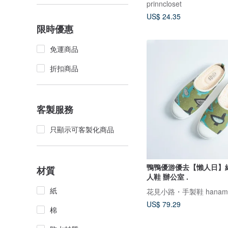
prinncloset
US$ 24.35
限時優惠
免運商品
折扣商品
客製服務
只顯示可客製化商品
鴨鴨優游優去【懶人日】
材質
人鞋 辦公室 .
紙
花見小路・手製鞋 hanamik
US$ 79.29
棉