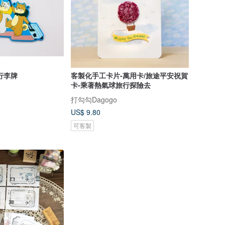
 行李牌
客製化手工卡片-萬用卡/旅途平安祝賀
卡-乘著熱氣球旅行探險去
打勾勾Dagogo
US$ 9.80
可客製