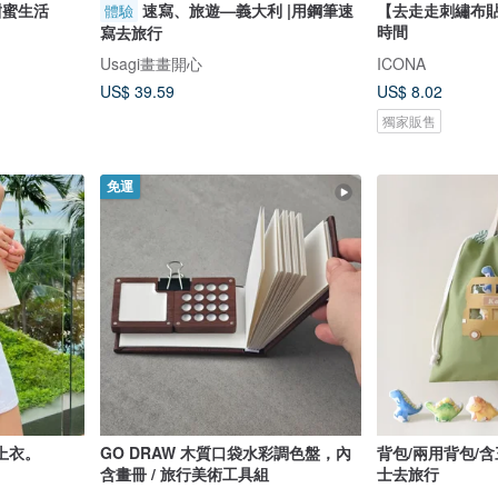
甜蜜生活
速寫、旅遊—義大利 |用鋼筆速
【去走走刺繡布貼】T
體驗
時間
寫去旅行
Usagi畫畫開心
ICONA
US$ 39.59
US$ 8.02
獨家販售
免運
上衣。
GO DRAW 木質口袋水彩調色盤，內
背包/兩用背包/
含畫冊 / 旅行美術工具組
士去旅行