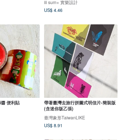
iii sum+ 實樂設計
US$ 4.46
i醬 便利貼
帶著臺灣去旅行拼圖式明信片-簡裝版
(含迷你版乙張)
臺灣象形TaiwanLIKE
US$ 8.91