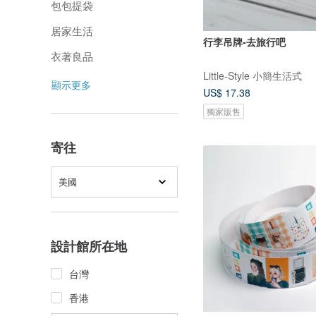
包包提袋
居家生活
行李吊牌-去旅行吧
衣著良品
Little-Style 小簡生活式
顯示更多
US$ 17.38
獨家販售
寄往
美國
設計館所在地
台灣
香港