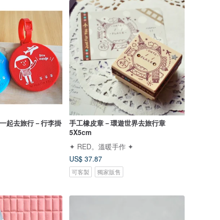
iFi一起去旅行－行李掛
手工橡皮章－環遊世界去旅行章
5X5cm
✦ RED。溫暖手作 ✦
US$ 37.87
可客製
獨家販售