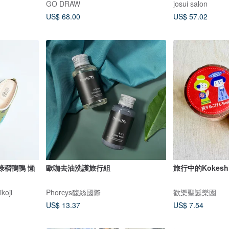
GO DRAW
josui salon
US$ 68.00
US$ 57.02
綠稻鴨鴨 懶
歐咖去油洗護旅行組
旅行中的Kokesh
oji
Phorcys馥絲國際
歡樂聖誕樂園
US$ 13.37
US$ 7.54