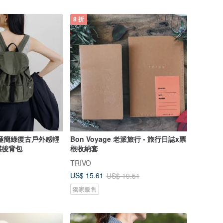
8 折
role極簡綠復古戶外感輕
Bon Voyage 老派旅行 - 旅行日誌x票
感後背包
根收納套
TRIVO
US$ 15.61
US$ 19.51
獨家販售