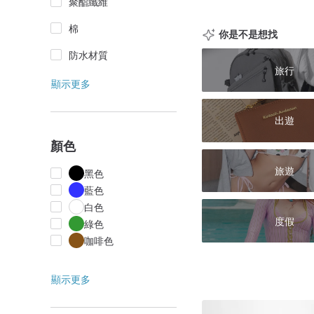
聚酯纖維
棉
你是不是想找
防水材質
旅行
顯示更多
出遊
顏色
旅遊
黑色
藍色
白色
度假
綠色
咖啡色
顯示更多