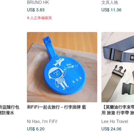
BRUNO HK
文具人格
US$ 3.83
US$ 11.36
6 人正準備購買
 防盜隨行包
和FiFi一起去旅行－行李掛牌 藍
【莫蘭迪行李束帶
極輕防潑水
用 旅遊 行李帶 
Ni Hao, I'm FiFi!
Lee Ho Travel
US$ 6.20
US$ 24.06