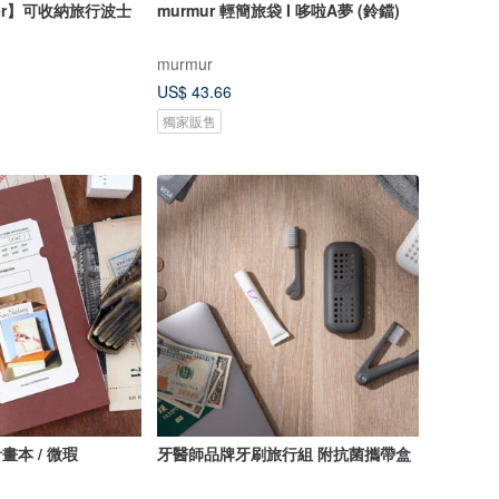
ster】可收納旅行波士
murmur 輕簡旅袋 I 哆啦A夢 (鈴鐺)
murmur
US$ 43.66
獨家販售
畫本 / 微瑕
牙醫師品牌牙刷旅行組 附抗菌攜帶盒