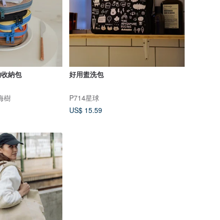
物收納包
好用盥洗包
瀏海樹
P714星球
US$ 15.59