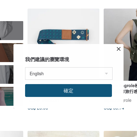
我們建議的瀏覽環境
行李束帶/經典花色/沉穩藍
supporting
確定
盈日常城市旅行
印花樂 inBlooom
supportingrole
US$ 28.96
US$ 83.74