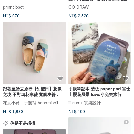
prinncloset
GO DRAW
NT$ 670
NT$ 2,526
跟著童話去旅行【甜椒日】想像
手帳筆記本 墊板 paper pad 富士
之境 不對稱花布鞋 寬腳友善 .
山櫻花風景 fuwa小兔去旅行
花見小路・手製鞋 hanamikoji
iii sum+ 實樂設計
NT$ 1,880
NT$ 100
你是不是想找