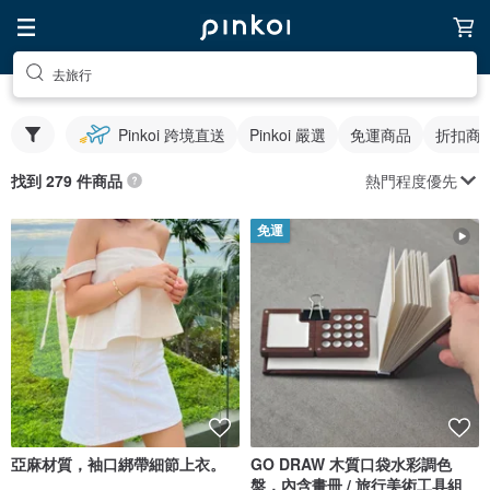
去旅行
Pinkoi 跨境直送
Pinkoi 嚴選
免運商品
折扣商
熱門程度優先
找到 279 件商品
免運
亞麻材質，袖口綁帶細節上衣。
GO DRAW 木質口袋水彩調色
盤，內含畫冊 / 旅行美術工具組