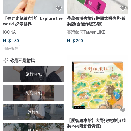
【去走走刺繡布貼】Explore the
帶著臺灣去旅行拼圖式明信片-簡
world 探索世界
裝版(含迷你版乙張)
ICONA
臺灣象形TaiwanLIKE
NT$ 180
NT$ 200
獨家販售
你是不是想找
旅行背包
防盜背包
旅行包
【愛智繪本館】大野狼去旅行(精
裝本內附影音資源)
登山包