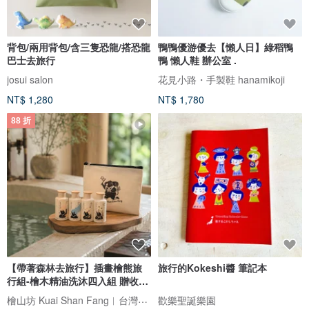
背包/兩用背包/含三隻恐龍/搭恐龍
鴨鴨優游優去【懶人日】綠稻鴨
巴士去旅行
鴨 懶人鞋 辦公室 .
josui salon
花見小路・手製鞋 hanamikoji
NT$ 1,280
NT$ 1,780
88 折
【帶著森林去旅行】插畫檜熊旅
旅行的Kokeshi醬 筆記本
行組-檜木精油洗沐四入組 贈收納
袋
檜山坊 Kuai Shan Fang︱台灣檜木香氛領導品牌，療癒森林
歡樂聖誕樂園