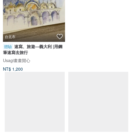
台北市
速寫、旅遊—義大利 |用鋼
組合限定 | 和FiFi一起去旅行－行
體驗
李掛牌 紅&藍
筆速寫去旅行
Usagi畫畫開心
Ni Hao, I'm FiFi!
NT$ 1,200
NT$ 250