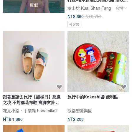
度假
袋
檜山坊 Kuai Shan Fang︱台灣檜木香氛領導品牌，療癒森林
NT$ 660
NT$ 750
可客製
跟著童話去旅行【甜椒日】想像
旅行中的Kokeshi醬 便利貼
之境 不對稱花布鞋 寬腳友善 .
花見小路・手製鞋 hanamikoji
歡樂聖誕樂園
NT$ 1,880
NT$ 208