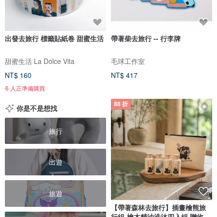
出發去旅行 標籤貼紙卷 甜蜜生活
帶著柴去旅行 -- 行李牌
甜蜜生活 La Dolce Vita
毛球工作室
NT$ 160
NT$ 417
6 人正準備購買
88 折
你是不是想找
旅行
出遊
旅遊
【帶著森林去旅行】插畫檜熊旅
行組-檜木精油洗沐四入組 贈收納