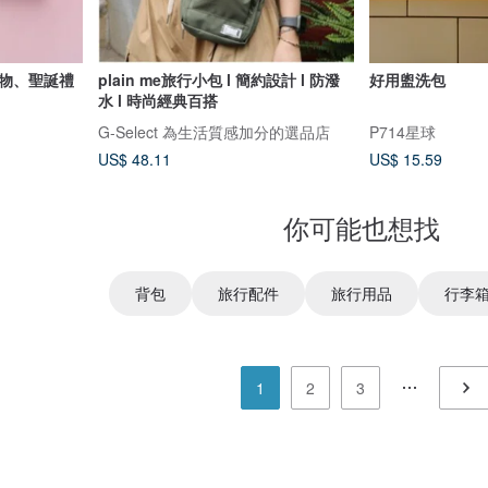
禮物、聖誕禮
plain me旅行小包 l 簡約設計 l 防潑
好用盥洗包
水 l 時尚經典百搭
G-Select 為生活質感加分的選品店
P714星球
US$ 48.11
US$ 15.59
你可能也想找
背包
旅行配件
旅行用品
行李
1
2
3