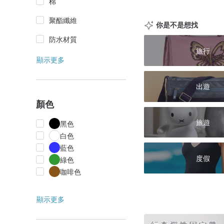
棉
聚酯纖維
你是不是想找
防水材質
旅行
顯示更多
出遊
顏色
旅遊
黑色
白色
藍色
度假
綠色
咖啡色
顯示更多