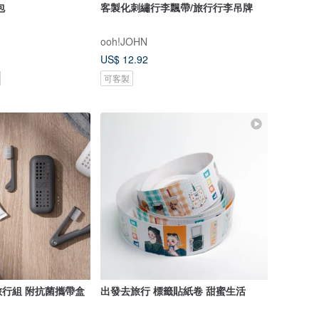
照包
客製化刺繡行李飄帶/旅行行李吊牌
ooh!JOHN
US$ 12.92
可客製
行組 附抗菌攜帶盒
出發去旅行 標籤貼紙卷 甜蜜生活