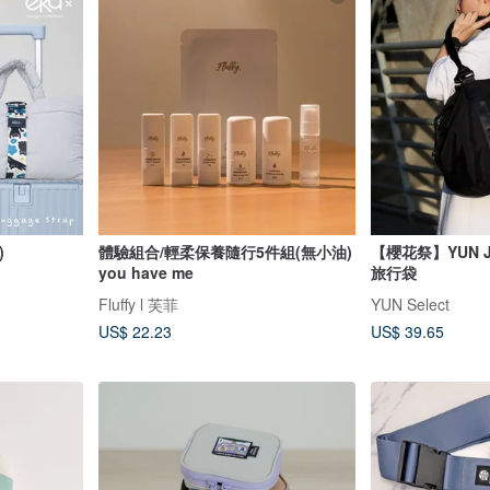
)
體驗組合/輕柔保養隨行5件組(無小油)
【櫻花祭】YUN JO
you have me
旅行袋
Fluffy l 芙菲
YUN Select
US$ 22.23
US$ 39.65