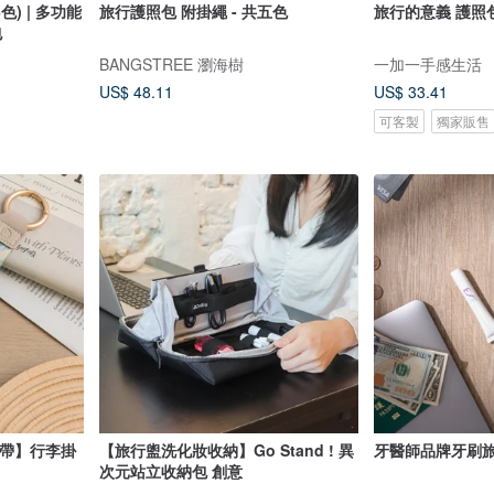
色) | 多功能
旅行護照包 附掛繩 - 共五色
旅行的意義 護
包
BANGSTREE 瀏海樹
一加一手感生活
US$ 48.11
US$ 33.41
可客製
獨家販售
掛帶】行李掛
【旅行盥洗化妝收納】Go Stand ! 異
牙醫師品牌牙刷旅
次元站立收納包 創意