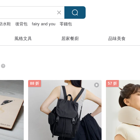
防水鞋
後背包
fairy and you
零錢包
風格文具
居家餐廚
品味美食
88 折
57 折