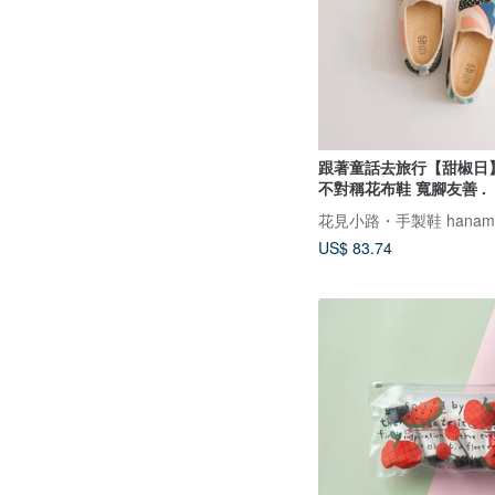
跟著童話去旅行【甜椒日
不對稱花布鞋 寬腳友善 .
花見小路・手製鞋 hanamik
US$ 83.74