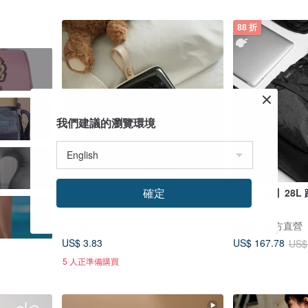
88 折
我們建議的瀏覽環境
確定
BRUNO 全球電壓旅行乾衣機
【bitplay】28L
BAK817 (100-240V)
包
BRUNO HK
bitplay 官方直營
US$ 3.83
US$ 167.78
US$
5 人正準備購買