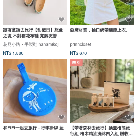
跟著童話去旅行【甜椒日】想像
亞麻材質，袖口綁帶細節上衣。
之境 不對稱花布鞋 寬腳友善 .
花見小路・手製鞋 hanamikoji
prinncloset
NT$ 1,880
NT$ 670
88 折
和FiFi一起去旅行－行李掛牌 藍
【帶著森林去旅行】插畫檜熊旅
行組-檜木精油洗沐四入組 贈收納