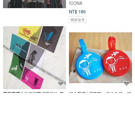
ICONA
NT$ 180
獨家販售
帶著臺灣去旅行拼圖式明信片-簡
組合限定 | 和FiFi一起去旅行－行
裝版(含迷你版乙張)
李掛牌 紅&藍
臺灣象形TaiwanLIKE
Ni Hao, I'm FiFi!
NT$ 200
NT$ 250