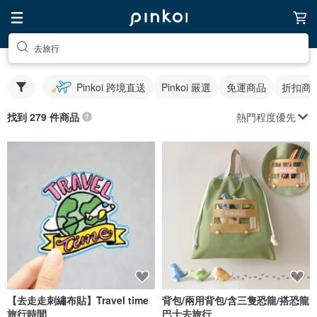
去旅行
Pinkoi 跨境直送
Pinkoi 嚴選
免運商品
折扣商
熱門程度優先
找到 279 件商品
【去走走刺繡布貼】Travel time
背包/兩用背包/含三隻恐龍/搭恐龍
旅行時間
巴士去旅行