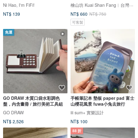
袋
檜山坊 Kuai Shan Fang︱台灣檜木香氛領導品牌，療癒森林
Ni Hao, I'm FiFi!
NT$ 139
NT$ 660
NT$ 750
可客製
免運
GO DRAW 木質口袋水彩調色
手帳筆記本 墊板 paper pad 富士
盤，內含畫冊 / 旅行美術工具組
山櫻花風景 fuwa小兔去旅行
GO DRAW
iii sum+ 實樂設計
NT$ 2,526
NT$ 100
88 折