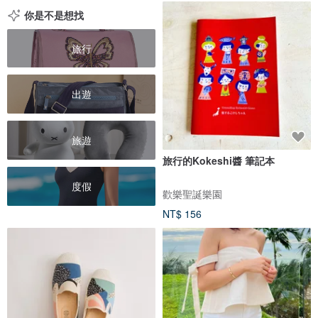
你是不是想找
旅行
出遊
旅遊
旅行的Kokeshi醬 筆記本
度假
歡樂聖誕樂園
NT$ 156