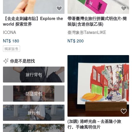
【去走走刺繡布貼】Explore the
帶著臺灣去旅行拼圖式明信片-簡
world 探索世界
裝版(含迷你版乙張)
ICONA
臺灣象形TaiwanLIKE
NT$ 180
NT$ 200
獨家販售
你是不是想找
旅行背包
防盜背包
旅行包
(加購) 港畔光曲－去基隆小旅
行。手繪風明信片
登山包