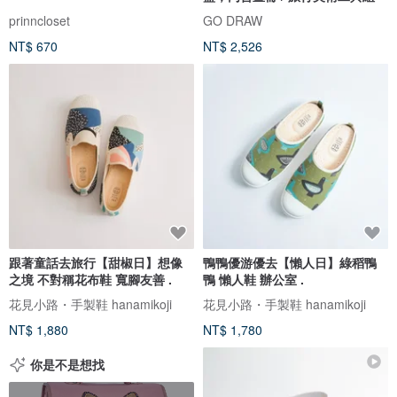
prinncloset
GO DRAW
NT$ 670
NT$ 2,526
跟著童話去旅行【甜椒日】想像
鴨鴨優游優去【懶人日】綠稻鴨
之境 不對稱花布鞋 寬腳友善 .
鴨 懶人鞋 辦公室 .
花見小路・手製鞋 hanamikoji
花見小路・手製鞋 hanamikoji
NT$ 1,880
NT$ 1,780
你是不是想找