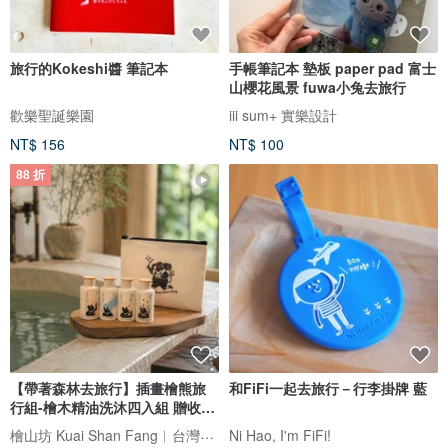
旅行的Kokeshi醬 筆記本
手帳筆記本 墊板 paper pad 富士
山櫻花風景 fuwa小兔去旅行
歡樂聖誕樂園
iii sum+ 實樂設計
NT$ 156
NT$ 100
88 折
【帶著森林去旅行】插畫檜熊旅
和FiFi一起去旅行－行李掛牌 藍
行組-檜木精油洗沐四入組 贈收納
袋
檜山坊 Kuai Shan Fang︱台灣檜木香氛領導品牌，療癒森林
Ni Hao, I'm FiFi!