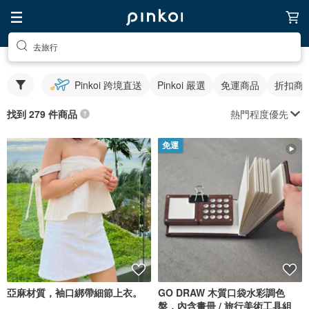
去旅行
Pinkoi 跨境直送
Pinkoi 嚴選
免運商品
折扣商
熱門程度優先
找到 279 件商品
免運
亞麻材質，袖口綁帶細節上衣。
GO DRAW 木質口袋水彩調色
盤，內含畫冊 / 旅行美術工具組