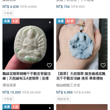
NT$ 4,636
NT$ 4,880
NT$ 704
NT$ 800
可客製
免運
6 折
免運
88 折
飄綠花翡翠精雕千手觀音菩薩項
【親翠】天然翡翠 隨形嬌感底飄
鍊 | 天然緬甸玉A貨翡翠 | 送禮
花千手觀音項鍊 佛系 畢業禮物
瓔珞翡翠
螺絲帽帽工作室
NT$ 15,000
NT$ 25,000
NT$ 4,999
NT$ 5,680
可客製
獨家販售
免運
6 折