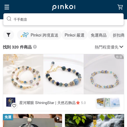
千手觀音
Pinkoi 跨境直送
Pinkoi 嚴選
免運商品
折扣商
熱門程度優先
找到 320 件商品
推廣
星河耀眼 ShiningStar | 天然石飾品
5.0
免運