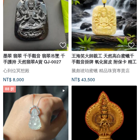
墨翠 翡翠 千手觀音 翡翠吊墜 千
王海笑大師親工 天然高白蜜蠟千
手護持 天然翡翠A貨 QJ-0027
手觀音掛牌 氧化留皮 附保卡 精工
心到位冥想殿
騰彪琥珀蜜蠟 精品珠寶專賣店
NT$ 8,000
NT$ 43,500
88 折