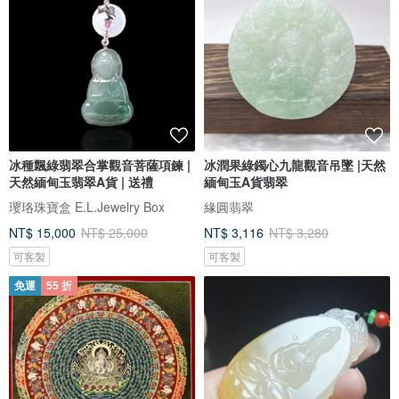
冰種飄綠翡翠合掌觀音菩薩項鍊 |
冰潤果綠鐲心九龍觀音吊墜 |天然
天然緬甸玉翡翠A貨 | 送禮
緬甸玉A貨翡翠
瓔珞珠寶盒 E.L.Jewelry Box
緣圓翡翠
NT$ 15,000
NT$ 25,000
NT$ 3,116
NT$ 3,280
可客製
可客製
免運
55 折