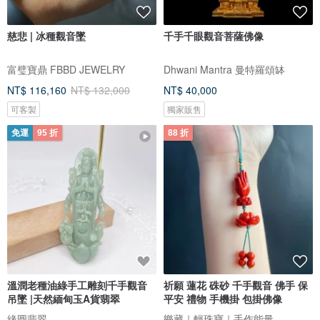
慈悲 | 冰種觀音墜
千手千眼觀音菩薩佛像
富璧寶鼎 FBBD JEWELRY
Dhwani Mantra 曼特羅頌缽
NT$ 116,160
NT$ 132,000
NT$ 40,000
可客製
獨家販售
免運
95 折
88 折
溫潤老種油綠手工雕刻千手觀音
祈願 蓮花 硃砂 千手觀音 佛手 保
吊墜 |天然緬甸玉A貨翡翠
平安 禮物 手機掛 包掛佛像
緣圓翡翠
樂藏｜輕珠寶｜手作能量