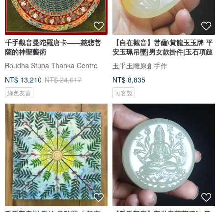
千手觀音曼陀羅唐卡——慈悲菩
【自在觀音】菩薩\黃龍玉玉牌 平
薩的神聖藝術
安玉珮吊墜|男女款掛件|玉石項鏈
Boudha Stupa Thanka Centre
玉乎玉雕原創手作
NT$ 13,210
NT$ 24,017
NT$ 8,835
綠色友善
可客製
千手觀音樹/手繪 曼陀羅 山黃麻
【千手觀音】觀世音菩薩項鏈/天