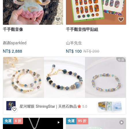
千手觀音像
千手觀音指甲貼組
粼粼sparkled
山羊先生
NT$ 2,888
NT$ 100
NT$ 200
推廣
星河耀眼 ShiningStar | 天然石飾品
5.0
免運
6 折
免運
95 折