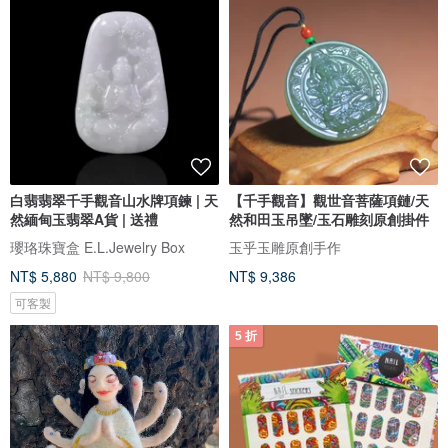
白翡翡翠千手觀音山水牌項鍊 | 天
【千手觀音】觀世音菩薩項鏈/天
然緬甸玉翡翠A貨 | 送禮
然和田玉吊墜/玉石雕刻原創掛件
瓔珞珠寶盒 E.L.Jewelry Box
玉乎玉雕原創手作
NT$ 5,880
NT$ 9,800
NT$ 9,386
可客製
5 折