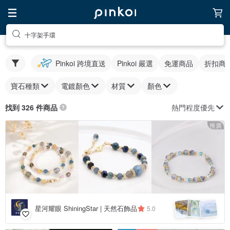
十字架手環
Pinkoi 跨境直送
Pinkoi 嚴選
免運商品
折扣商
寶石種類
電鍍顏色
材質
顏色
熱門程度優先
找到 326 件商品
推廣
星河耀眼 ShiningStar | 天然石飾品
5.0