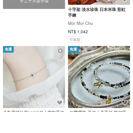
手工十字架手環
十字架 淡水珍珠 日本米珠 彩虹
手鍊
Mor Mor Chu
NT$ 1,042
可客製
免運
免運
倫敦藍托帕石925純銀十字架手鍊
-無聲彌撒-天然水晶手鏈/黃銅手
鍊
Philosopher's Stone鍊晶術 工作室
熹洋洋天然水晶寶石銀飾