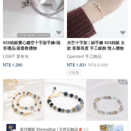
925純銀實心鏤空十字架手鍊/福
光芒十字架 | 細手鍊 925純銀 女
音禮品/基督教禮物
款 客製長度 手工銀飾 情人禮物
LIGHT 要有光
Cpercent 手工飾品
NT$ 1,280
NT$ 1,831
NT$ 2,080
可客製
推廣
星河耀眼 ShiningStar | 天然石飾品
5.0