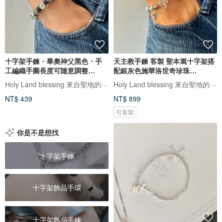
十字架手鍊・畢奧神父黑色・手
天主教手鍊 客製 聖本篤十字架搭
工編織手圍長度可隨意調整
配銀灰色施華洛世奇珍珠
8250007
8250052
Holy Land blessing 來自聖地的祝福
Holy Land blessing 來自聖地的祝福
NT$ 439
NT$ 899
可客製
你是不是想找
十字架手鍊
十字架飾品手環
十字架飾品手鍊