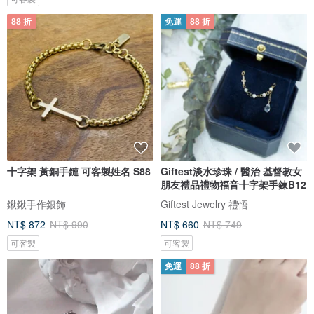
88 折
免運
88 折
十字架 黃銅手鏈 可客製姓名 S88
Giftest淡水珍珠 / 醫治 基督教女
朋友禮品禮物福音十字架手鍊B12
鍬鍬手作銀飾
Giftest Jewelry 禮悟
NT$ 872
NT$ 990
NT$ 660
NT$ 749
可客製
可客製
免運
88 折