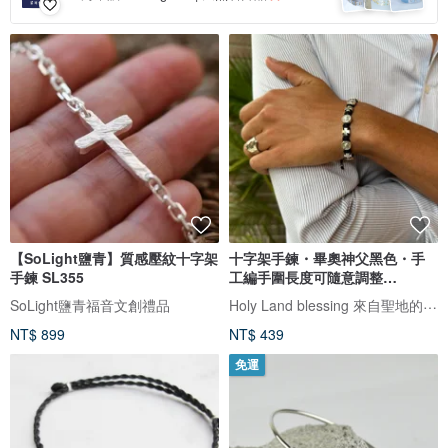
【SoLight鹽青】質感壓紋十字架
十字架手鍊・畢奧神父黑色・手
手鍊 SL355
工編手圍長度可隨意調整
8250007
Holy Land blessing 來自聖地的祝福
SoLight鹽青福音文創禮品
NT$ 899
NT$ 439
免運