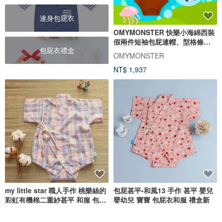
連身包屁衣
OMYMONSTER 快樂小海綿西裝
假兩件短袖包屁連帽、型格條紋
包屁衣禮盒
防滑襪
OMYMONSTER
NT$ 1,937
my little star 職人手作 桃樂絲的
包屁甚平-和風13 手作 甚平 嬰兒
彩虹有機棉二重紗甚平 和服 包屁
嬰幼兒 寶寶 包屁衣和服 禮盒新
衣
my little star 有機棉嬰幼童商品
MarMarBarBar手作童衣