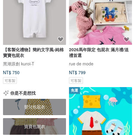
【客製化禮物】簡約文字風-純棉
2026馬年限定 包屁衣 滿月禮/送
寶寶包屁衣
禮首選
黑潮原創 kuroi-T
rue de mode
NT$ 750
NT$ 799
可客製
可客製
免運
你是不是想找
嬰兒包屁衣
寶寶包屁衣