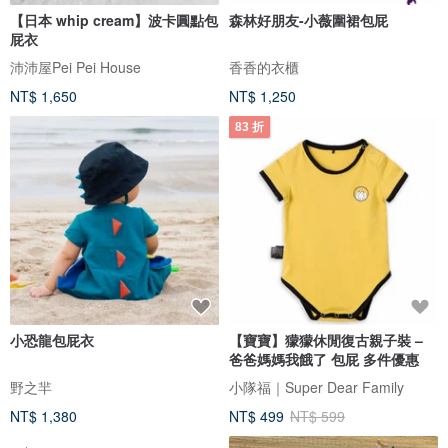
【日本 whip cream】波卡圓點包
森林好朋友-小薇圍裙包屁
屁衣
沛沛屋Pei Pei House
香香的衣櫃
NT$ 1,650
NT$ 1,250
83 折
小恐龍包屁衣
【寶寶】獴獴休閒復古親子裝 –
爸爸媽媽我餓了 包屁 多件優惠
野之羋
小隊福｜Super Dear Family
NT$ 1,380
NT$ 499
NT$ 599