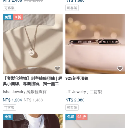
NT$ 2,406
NT$ 2,480
NT$ 1,680
可客製
可客製
免運
8 折
【客製化禮物】刻字純銀項鍊 | 經
925刻字項鍊
典小圓牌。專屬禮物。獨一無二
Isha Jewelry 純銀輕珠寶
LiT-Jewelry手工訂製
NT$ 1,204
NT$ 1,488
NT$ 2,080
可客製
可客製
免運
免運
98 折