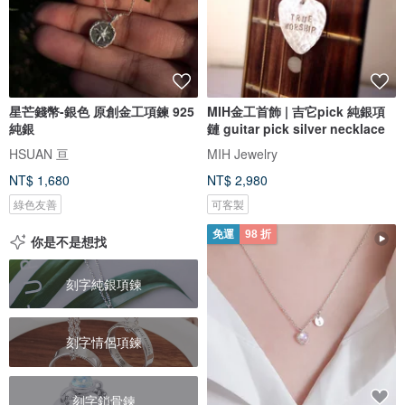
星芒錢幣-銀色 原創金工項鍊 925
MIH金工首飾 | 吉它pick 純銀項
純銀
鏈 guitar pick silver necklace
HSUAN 亘
MIH Jewelry
NT$ 1,680
NT$ 2,980
綠色友善
可客製
免運
98 折
你是不是想找
刻字純銀項鍊
刻字情侶項鍊
刻字鎖骨鍊