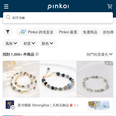
刻字項鍊
Pinkoi 跨境直送
Pinkoi 嚴選
免運商品
折扣商
風格
材質
顏色
熱門程度優先
找到 1,000+ 件商品
推廣
星河耀眼 ShiningStar | 天然石飾品
5.0