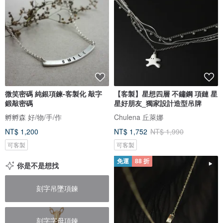
微笑密碼 純銀項鍊-客製化 敲字
【客製】星想四層 不鏽鋼 項鏈 星
鍛敲密碼
星好朋友_獨家設計造型吊牌
孵孵森 好/物/手/作
Chulena 丘萊娜
NT$ 1,200
NT$ 1,752
NT$ 1,990
可客製
可客製
免運
88 折
你是不是想找
刻字吊墜項鍊
刻字字母項鍊