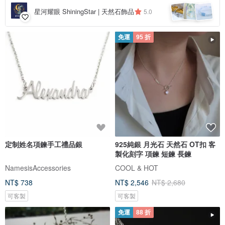
星河耀眼 ShiningStar | 天然石飾品
5.0
免運
95 折
定制姓名項鍊手工禮品銀
925純銀 月光石 天然石 OT扣 客
製化刻字 項鍊 短鍊 長鍊
NamesisAccessories
COOL & HOT
NT$ 738
NT$ 2,546
NT$ 2,680
可客製
可客製
免運
88 折