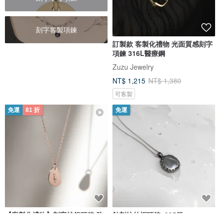
刻字客製項鍊
訂製款 客製化禮物 光面質感刻字
項鍊 316L醫療鋼
Zuzu Jewelry
NT$ 1,215
NT$ 1,380
可客製
免運
81 折
免運
【客製化禮物】刻字純銀項鍊-玫
蝕刻紋外框項鍊_925銀