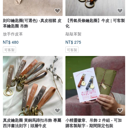
刻印鑰匙圈(可選色) -真皮植鞣 皮
【秀氣長條鑰匙圈】牛皮 | 可客製
革鑰匙圈 吊飾
化
放手作皮革
敲敲革製
NT$ 480
NT$ 275
可客製
可客製
真皮鑰匙圈 黃銅馬蹄扣吊飾 專屬
小精靈徽章、吊飾 2 件組 - 可加
西洋書法刻字 | 頭層牛皮
購客製敲字 - 期間限定包裝