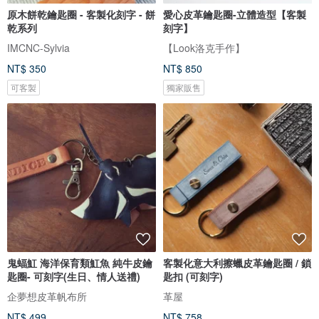
原木餅乾鑰匙圈 - 客製化刻字 - 餅
愛心皮革鑰匙圈-立體造型【客製
乾系列
刻字】
IMCNC-Sylvia
【Look洛克手作】
NT$ 350
NT$ 850
可客製
獨家販售
鬼蝠魟 海洋保育類魟魚 純牛皮鑰
客製化意大利擦蠟皮革鑰匙圈 / 鎖
匙圈- 可刻字(生日、情人送禮)
匙扣 (可刻字)
企夢想皮革帆布所
革屋
NT$ 499
NT$ 758