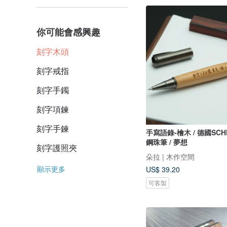
你可能會感興趣
刻字木頭
刻字戒指
刻字手鐲
刻字項鍊
刻字手鍊
手寫語錄-檜木 / 德國SC
鋼珠筆 / 夢想
刻字護照夾
朵拉 | 木作空間
顯示更多
US$ 39.20
可客製