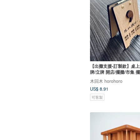
【出攤支援-訂製款】桌
牌/立牌 開店/擺攤/市集 
木回木 horohoro
US$ 8.91
可客製