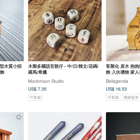
上型木質小招
木製多國語言骰仔 - 中/日/韓文/花碼/
客製化 原木 抱抱
擺飾
羅馬/希臘
飾 入伙禮物 家
Mockmoon Studio
Bellagenda
US$ 7.35
US$ 16.53
可客製
可客製
獨家販售