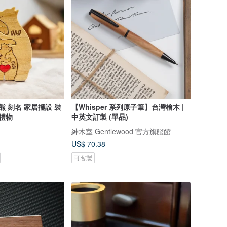
熊 刻名 家居擺設 裝
【Whisper 系列原子筆】台灣檜木 |
人禮物
中英文訂製 (單品)
紳木室 Gentlewood 官方旗艦館
US$ 70.38
可客製