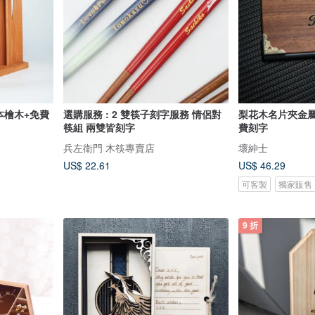
本檜木+免費
選購服務 : 2 雙筷子刻字服務 情侶對
梨花木名片夾金
筷組 兩雙皆刻字
費刻字
兵左衛門 木筷專賣店
壞紳士
US$ 22.61
US$ 46.29
可客製
獨家販售
9 折