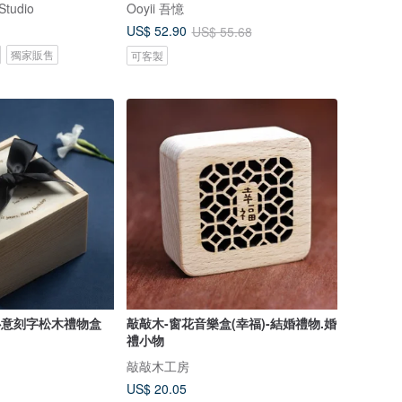
tudio
Ooyii 吾憶
US$ 52.90
US$ 55.68
獨家販售
可客製
製心意刻字松木禮物盒
敲敲木-窗花音樂盒(幸福)-結婚禮物.婚
禮小物
敲敲木工房
US$ 20.05