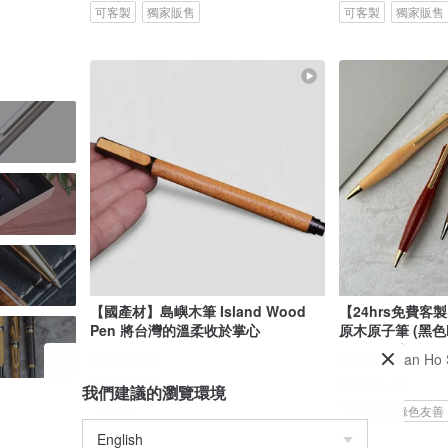
可客製
獨家販售
可客製
獨家販售
【國產材】島嶼木筆 Island Wood
【24hrs免費客
Pen 將台灣的溫柔收於掌心
原木原子筆
威力康創意
三禾制所San Ho S
US$ 44.55
US$ 48.11
我們建議的瀏覽環境
可客製
可客製
綠色友善