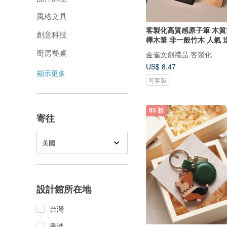
風格文具
客製化高質感原子筆 木質
創意科技
櫸木筆 非一般竹木 人氣 
廚房餐桌
金雀文創禮品 客製化
US$ 8.47
顯示更多
可客製
85 折
寄往
美國
設計館所在地
台灣
香港