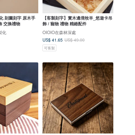
化 刻圖刻字 原木手
【客製刻字】實木邊境牧羊_悠遊卡吊
飾 交換禮物
飾 / 寵物 禮物 精緻配件
製化
OIOIO在森林深處
US$ 41.65
US$ 49.00
可客製