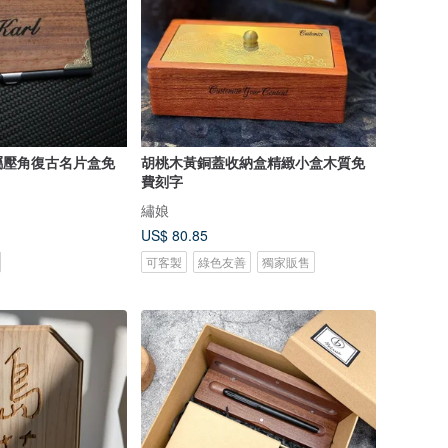
屬壓角復古名片盒免
胡桃木黃銅蓋收納盒精緻小盒木質免
費刻字
繡娘
US$ 80.85
可客製
綠色友善
獨家販售