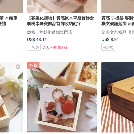
筆 木頭筆
【客製化禮物】質感原木單層首飾盒
質感 手機架 客製
送禮
胡桃木珠寶飾品首飾收納刻字
機支架鑰匙圈 吊
頌禮 | 客製化禮物專門店
金雀文創禮品 客
US$ 48.11
US$ 8.91
可客製
7 人正準備購買
可客製
85 折