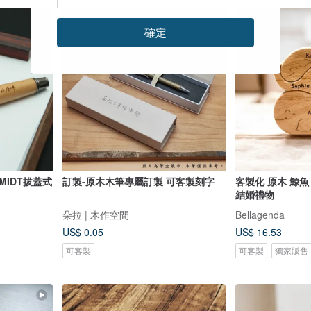
確定
HMIDT拔蓋式
訂製-原木木筆專屬訂製 可客製刻字
客製化 原木 鯨魚
結婚禮物
朵拉 | 木作空間
Bellagenda
US$ 0.05
US$ 16.53
可客製
可客製
獨家販售