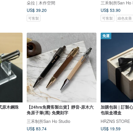
朵拉 | 木作空間
三禾制所San Ho S
US$ 39.20
US$ 53.90
可客製
可客製
綠色友善
免運
蓋式原木鋼珠
【24hrs免費客製出貨】靜音-原木六
加購包裝 | 訂
角原子筆(黑) 免費刻字
包裝盒禮盒
三禾制所San Ho Studio
HRZNS STORE
US$ 83.74
US$ 19.59