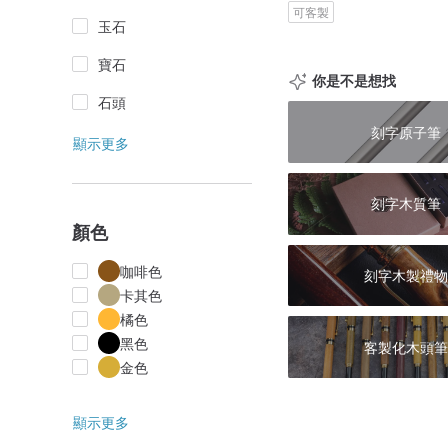
可客製
玉石
寶石
你是不是想找
石頭
刻字原子筆
顯示更多
刻字木質筆
顏色
咖啡色
刻字木製禮物
卡其色
橘色
黑色
客製化木頭筆
金色
顯示更多