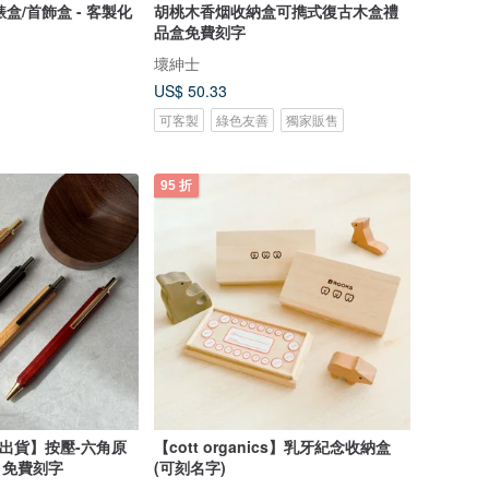
錶盒/首飾盒 - 客製化
胡桃木香烟收納盒可擕式復古木盒禮
品盒免費刻字
壞紳士
US$ 50.33
可客製
綠色友善
獨家販售
95 折
製出貨】按壓-六角原
【cott organics】乳牙紀念收納盒
木原子筆 (黑色F) 免費刻字
(可刻名字)