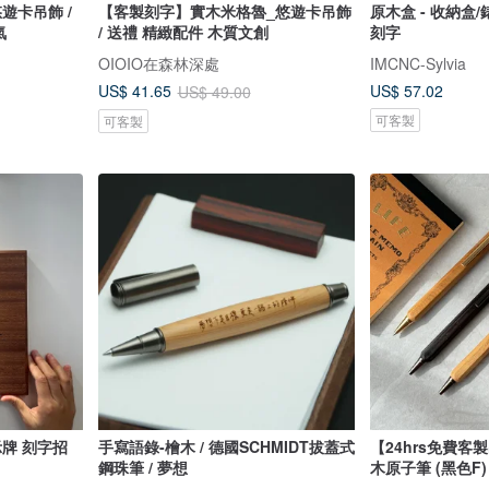
遊卡吊飾 /
【客製刻字】實木米格魯_悠遊卡吊飾
原木盒 - 收納盒/
氣
/ 送禮 精緻配件 木質文創
刻字
OIOIO在森林深處
IMCNC-Sylvia
US$ 57.02
US$ 41.65
US$ 49.00
可客製
可客製
示牌 刻字招
手寫語錄-檜木 / 德國SCHMIDT拔蓋式
【24hrs免費客
鋼珠筆 / 夢想