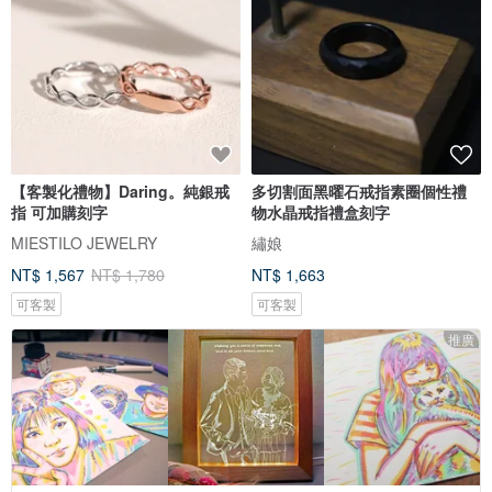
【客製化禮物】Daring。純銀戒
多切割面黑曜石戒指素圈個性禮
指 可加購刻字
物水晶戒指禮盒刻字
MIESTILO JEWELRY
繡娘
NT$ 1,567
NT$ 1,780
NT$ 1,663
可客製
可客製
推廣