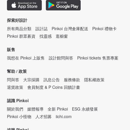
探索好設計
所有商品分類
設計誌
Pinkoi 台灣倉庫配送
Pinkoi 禮物卡
Pinkoi 群眾募資
找靈感
逛櫥窗
販售
我想在 Pinkoi 上販售
設計館問與答
Pinkoi tickets 售票專案
幫助 / 政策
問與答
大宗採購
訊息公告
服務條款
隱私權政策
退貨政策
會員制度 & P Coins 回饋計畫
認識 Pinkoi
關於我們
媒體報導
全新 Pinkoi
ESG 永續發展
Pinkoi 小怪物
人才招募
iichi.com
追蹤 Pinkoi