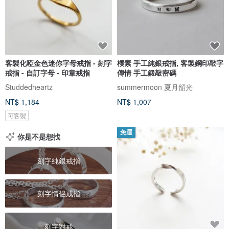
客製化啞金色迷你字母戒指 - 刻字
樸素 手工純銀戒指, 客製鋼印敲字
戒指 - 自訂字母 - 印章戒指
傳情 手工鍛敲密碼
Studdedheartz
summermoon 夏月韶光
NT$ 1,184
NT$ 1,007
可客製
免運
你是不是想找
刻字純銀戒指
刻字情侶戒指
刻字對戒