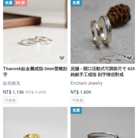
免運
88 折
免運
Titanvek鈦金屬戒指-3mm雷雕刻
泥牆 - 開口活動式可調節尺寸 925
字
純銀手工戒指 刻字情侶對戒
鈦坦維克
Enchant Jewelry
NT$ 1,136
NT$ 1,290
NT$ 1,600
可客製
可客製
免運