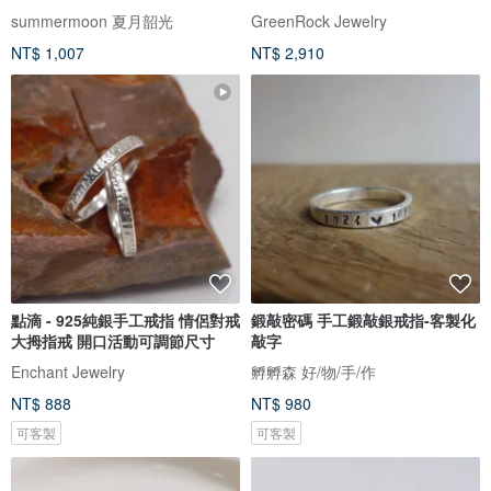
summermoon 夏月韶光
GreenRock Jewelry
NT$ 1,007
NT$ 2,910
點滴 - 925純銀手工戒指 情侶對戒
鍛敲密碼 手工鍛敲銀戒指-客製化
大拇指戒 開口活動可調節尺寸
敲字
Enchant Jewelry
孵孵森 好/物/手/作
NT$ 888
NT$ 980
可客製
可客製