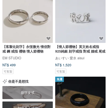
【客製化刻字】永恆微光 情侶對
【情人節禮物】英文姓名戒指
戒 鋼 戒指 禮物 情人節禮物
925純銀 刻字戒指 對戒 婚戒 尾戒
EM STUDIO
あいすい 愛水 aisui
NT$ 499
NT$ 1,520
可客製
可客製
免運
你是不是想找
刻字女戒