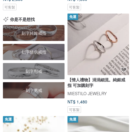
可客製
可客製
免運
你是不是想找
刻字純銀戒指
刻字情侶戒指
刻字對戒
【情人禮物】涓涓細流。純銀戒
指 可加購刻字
刻字男戒
MIESTILO JEWELRY
NT$ 1,480
可客製
免運
免運