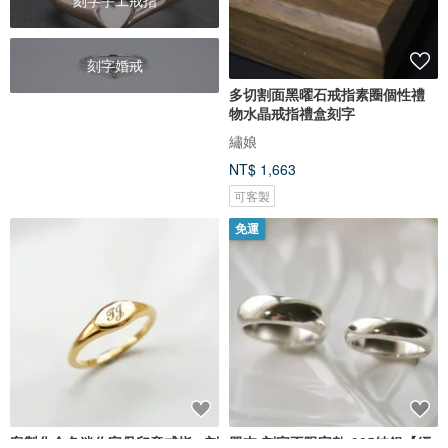
刻字手工戒指
刻字婚戒
多切割面黑曜石戒指素圈個性禮
物水晶戒指禮盒刻字
繡娘
NT$ 1,663
可客製
免運
客製化金色迷你字母印章戒指 - 刻
單支-刻字不限字數-925純銀【經