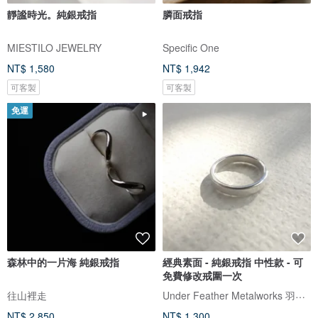
靜謐時光。純銀戒指
膦面戒指
MIESTILO JEWELRY
Specific One
NT$ 1,580
NT$ 1,942
可客製
可客製
免運
森林中的一片海 純銀戒指
經典素面 - 純銀戒指 中性款 - 可
免費修改戒圍一次
Under Feather Metalworks 羽下金工
往山裡走
NT$ 2,850
NT$ 1,300