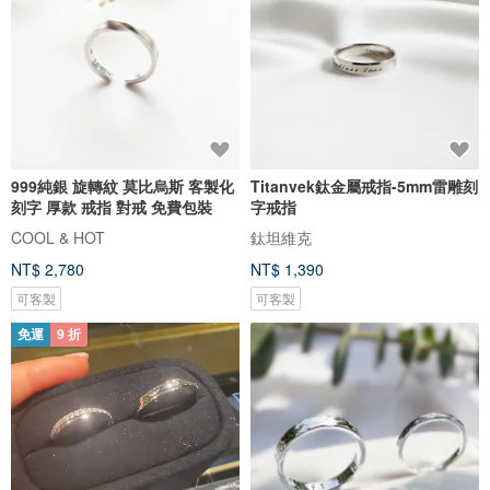
999純銀 旋轉紋 莫比烏斯 客製化
Titanvek鈦金屬戒指-5mm雷雕刻
刻字 厚款 戒指 對戒 免費包裝
字戒指
COOL & HOT
鈦坦維克
NT$ 2,780
NT$ 1,390
可客製
可客製
免運
9 折