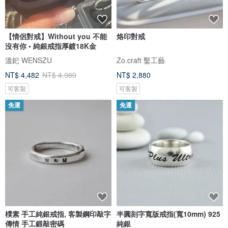
【情侶對戒】Without you 不能
烙印對戒
沒有你 • 純銀戒指厚鍍18K金
溫釲 WENSZU
Zo.craft 鑿工藝
NT$ 4,482
NT$ 4,980
NT$ 2,880
可客製
可客製
免運
免運
樸素 手工純銀戒指, 客製鋼印敲字
半圓刻字寬版戒指(寬10mm) 925
傳情 手工鍛敲密碼
純銀