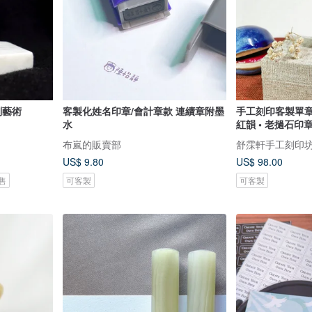
刻藝術
客製化姓名印章/會計章款 連續章附墨
手工刻印客製單章 
水
紅韻 • 老撾石印
布嵐的販賣部
舒霂軒手工刻印
US$ 9.80
US$ 98.00
售
可客製
可客製