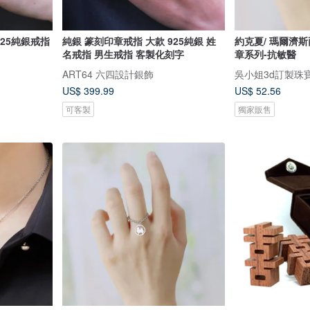
925純銀戒指
純銀 篆刻印章戒指 大款 925純銀 姓
約克夏/ 瑪爾濟斯
名戒指 男生戒指 客製化刻字
章系列-抗敏醫
ART64 六四設計銀飾
吳小姐3d訂製珠
US$ 399.99
US$ 52.56
可客製
獨家販售