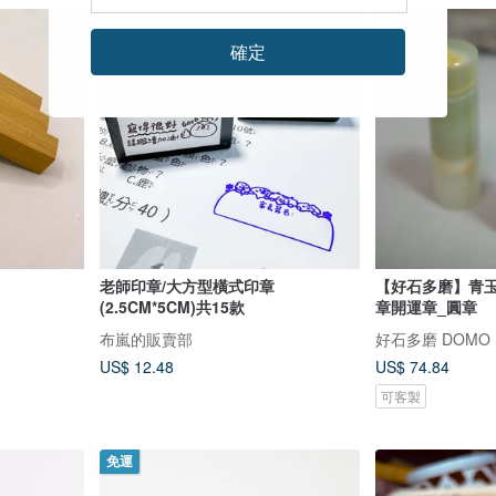
確定
老師印章/大方型橫式印章
【好石多磨】青玉
(2.5CM*5CM)共15款
章開運章_圓章
布嵐的販賣部
好石多磨 DOMO
US$ 12.48
US$ 74.84
可客製
免運