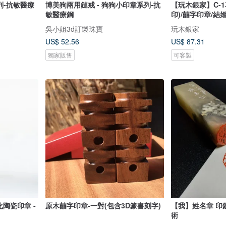
列-抗敏醫療
博美狗兩用鏈戒 - 狗狗小印章系列-抗
【玩木銀家】C-
敏醫療鋼
印)/囍字印章/結
吳小姐3d訂製珠寶
玩木銀家
US$ 52.56
US$ 87.31
獨家販售
可客製
化陶瓷印章 -
原木囍字印章-一對(包含3D篆書刻字)
【我】姓名章 印
術