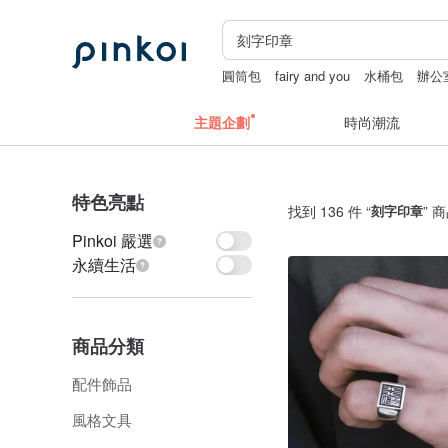
圓筒包
fairy and you
水桶包
辦公
主題企劃
時尚潮流
特色亮點
找到 136 件 “
刻字印章
” 
Pinkoi 嚴選
永續生活
商品分類
配件飾品
風格文具