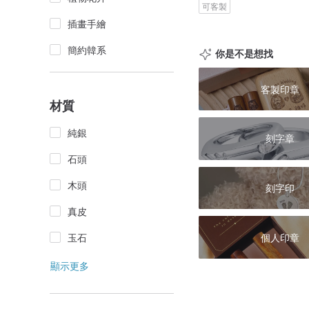
可客製
插畫手繪
簡約韓系
你是不是想找
客製印章
材質
純銀
刻字章
石頭
木頭
刻字印
真皮
個人印章
玉石
顯示更多