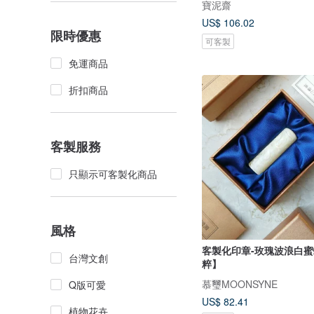
寶泥齋
US$ 106.02
限時優惠
可客製
免運商品
折扣商品
客製服務
只顯示可客製化商品
風格
客製化印章-玫瑰波浪白
台灣文創
粹】
慕璽MOONSYNE
Q版可愛
US$ 82.41
植物花卉