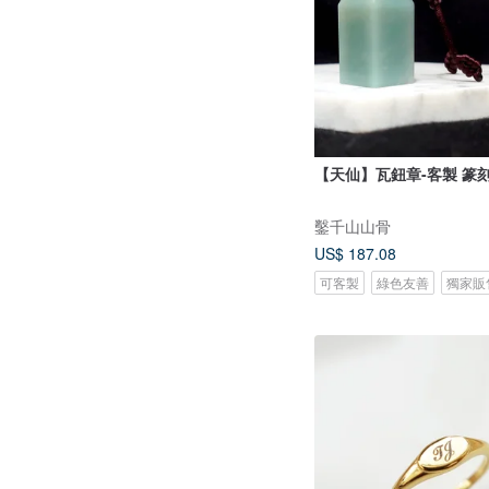
【天仙】瓦鈕章-客製 篆
鑿千山山骨
US$ 187.08
可客製
綠色友善
獨家販