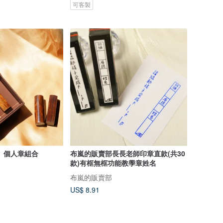
可客製
】個人章組合
布嵐的販賣部長長老師印章直款(共30
款)有框無框功能教學章姓名
布嵐的販賣部
US$ 8.91