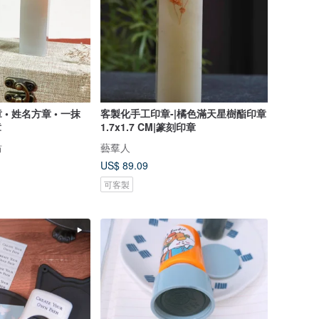
• 姓名方章 • 一抹
客製化手工印章-|橘色滿天星樹酯印章
章
1.7x1.7 CM|篆刻印章
坊
藝羣人
US$ 89.09
可客製