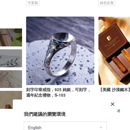
可客製
綠色友善
刻字印章戒指，925 純銀，可刻字，
【美國 沙漠鐵木
週年紀念禮物，S-103
Atelier Maru 丸工房飾品
金鐵木
US$ 102.74
US$ 162.58
我們建議的瀏覽環境
可客製
可客製