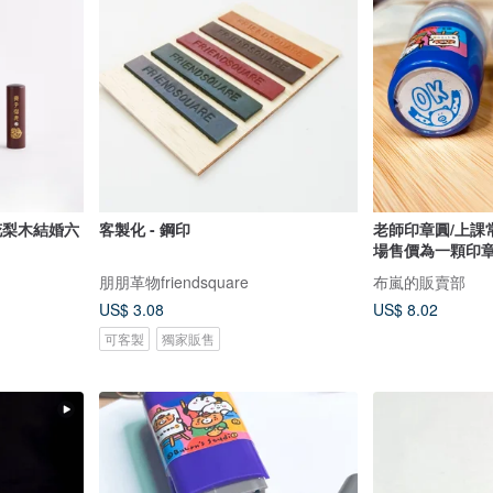
花梨木結婚六
客製化 - 鋼印
老師印章圓/上課
場售價為一顆印章(
朋朋革物friendsquare
布嵐的販賣部
US$ 3.08
US$ 8.02
可客製
獨家販售