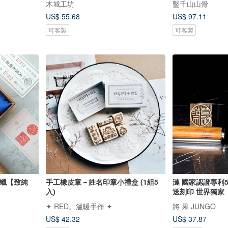
木城工坊
鑿千山山骨
US$ 55.68
US$ 97.11
可客製
可客製
蜜蠟【致純
手工橡皮章－姓名印章小禮盒 (1組5
漣 國家認證專利
入)
送刻印 世界獨家
✦ RED。溫暖手作 ✦
將 果 JUNGO
US$ 42.32
US$ 37.87