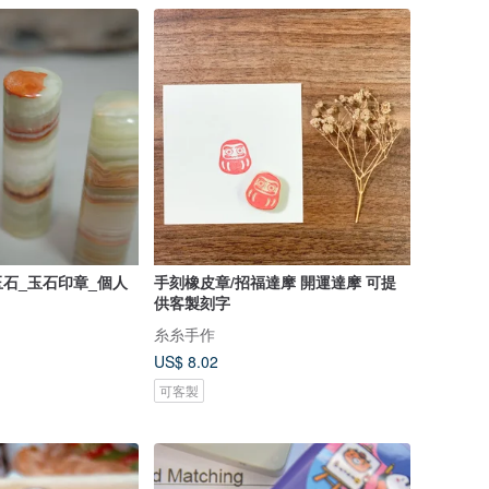
石_玉石印章_個人
手刻橡皮章/招福達摩 開運達摩 可提
供客製刻字
糸糸手作
US$ 8.02
可客製