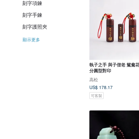
刻字項鍊
刻字手鍊
刻字護照夾
顯示更多
執子之手 與子偕老 鴛鴦
分圓型對印
高松
US$ 178.17
可客製