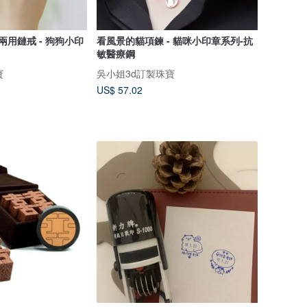
兩用鏈戒 - 狗狗小印
看風景的貓項鍊 - 貓咪小印章系列-抗
敏醫療鋼
寶
吳小姐3d訂製珠寶
US$ 57.02