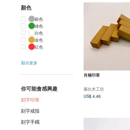
顏色
銀色
綠色
白色
金色
紅色
顯示更多
肖楠印章
你可能會感興趣
蓁比木工坊
US$ 4.46
刻字印章
刻字戒指
刻字手鐲