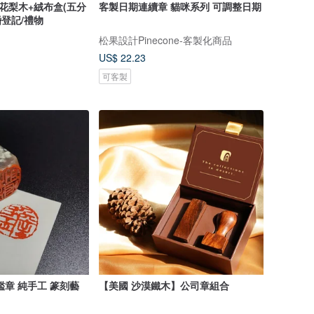
1花梨木+絨布盒(五分
客製日期連續章 貓咪系列 可調整日期
婚登記/禮物
松果設計Pinecone-客製化商品
US$ 22.23
可客製
鑑章 純手工 篆刻藝
【美國 沙漠鐵木】公司章組合