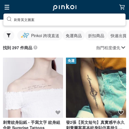
刺青英文圖案
Pinkoi 跨境直送
免運商品
折扣商品
快速出貨
熱門程度優先
找到 297 件商品
免運
刺青紋身貼紙 - 手寫文字 紋身組
發2張【英文短句】真實感半永久
合款 Surprise Tattoos
刺青圖案草本紋身貼仿真持久防