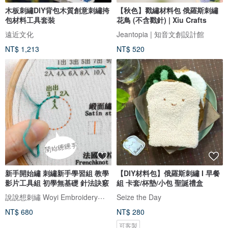
木板刺繡DIY背包木質創意刺繡挎
【秋色】戳繡材料包 俄羅斯刺繡
包材料工具套裝
花鳥 (不含戳針) | Xiu Crafts
遠近文化
Jeantopia | 知音文創設計館
NT$ 1,213
NT$ 520
新手開始繡 刺繡新手學習組 教學
【DIY材料包】俄羅斯刺繡 I 早餐
影片工具組 初學無基礎 針法訣竅
組 卡套/杯墊/小包 聖誕禮盒
說說想刺繡 Woyi Embroidery－刺繡是生活中的一抹溫柔
Seize the Day
NT$ 680
NT$ 280
可客製