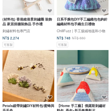
(材料包) 香港維港景刺繡圈 裝飾
日系手腕包DIY手工編織包包鉤針
品 家居掛牆裝飾品 手作禮
編織材料包手織生日禮物
刺繡材料包專門店
ChillFuzz | 手工簇絨地毯和小物
NT$ 2,274
NT$ 748
NT$ 880
可客製
可客製
Petals緞帶刺繡DIY材料包/蜜蜂與
【Home 手工藝】俄羅斯刺繡材
毛毛蟲
料包. 香包+新手教學影片