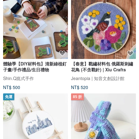
體驗季【DIY材料包】清新綠植釘
【春意】戳繡材料包 俄羅斯刺繡
子畫/手作禮品/生日禮物
花鳥 (不含戳針) | Xiu Crafts
Shin.Q崑式手作
Jeantopia | 知音文創設計館
NT$ 500
NT$ 520
免運
85 折