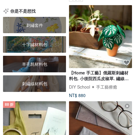
你是不是想找
刺繡套件
十字繡材料包
羊毛氈材料包
【Home 手工藝】俄羅斯刺繡材
料包. 小後院西瓜皮椒草. 繡線刺
刺繡線材料包
繡
DIY School ✦ 手工藝療癒
NT$ 880
88 折