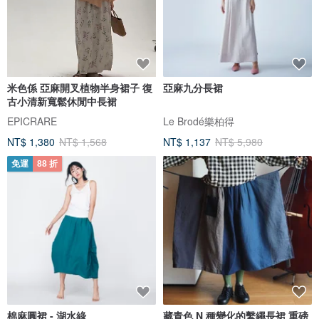
米色係 亞麻開叉植物半身裙子 復
亞麻九分長裙
古小清新寬鬆休閒中長裙
EPICRARE
Le Brodé樂柏得
NT$ 1,380
NT$ 1,568
NT$ 1,137
NT$ 5,980
免運
88 折
棉麻圓裙 - 湖水綠
藏青色 N 種變化的繫繩長裙 重磅