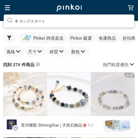
冬 ロングスカート
Pinkoi 跨境直送
Pinkoi 嚴選
免運商品
折扣商
風格
尺寸
材質
顏色
熱門程度優先
找到 274 件商品
推廣
星河耀眼 ShiningStar | 天然石飾品
5.0