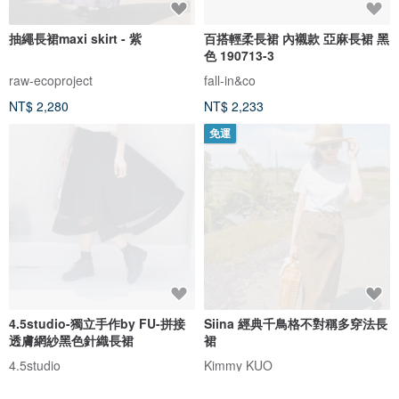
抽繩長裙maxi skirt - 紫
百搭輕柔長裙 內襯款 亞麻長裙 黑
色 190713-3
raw-ecoproject
fall-in&co
NT$ 2,280
NT$ 2,233
免運
4.5studio-獨立手作by FU-拼接
Siina 經典千鳥格不對稱多穿法長
透膚網紗黑色針織長裙
裙
4.5studio
Kimmy KUO
NT$ 1,580
NT$ 4,350