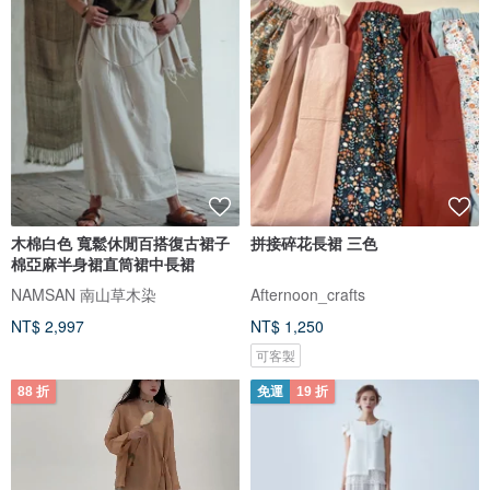
木棉白色 寬鬆休閒百搭復古裙子
拼接碎花長裙 三色
棉亞麻半身裙直筒裙中長裙
NAMSAN 南山草木染
Afternoon_crafts
NT$ 2,997
NT$ 1,250
可客製
88 折
免運
19 折