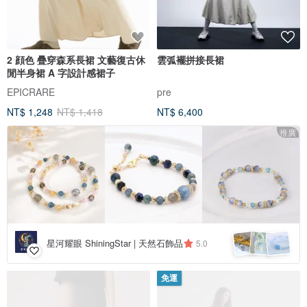
2 顔色 疊穿森系長裙 文藝復古休
雲弧襬拼接長裙
閒半身裙 A 字設計感裙子
EPICRARE
pre
NT$ 1,248
NT$ 1,418
NT$ 6,400
推廣
星河耀眼 ShiningStar | 天然石飾品
5.0
免運