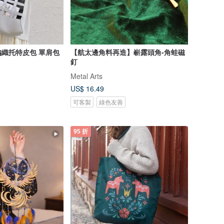
織托特皮包 單肩包
【航太邊角料再造】嶄露頭角-角蛙磁
釘
Metal Arts
US$ 16.49
可客製
綠色友善
95 折