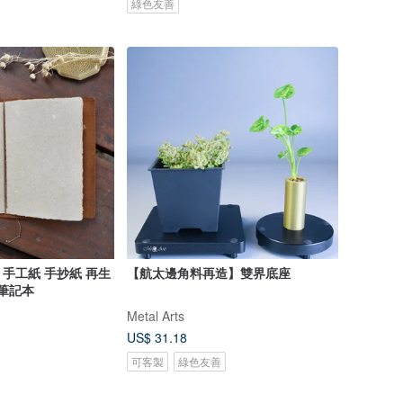
綠色友善
手工紙 手抄紙 再生
【航太邊角料再造】雙界底座
A筆記本
Metal Arts
US$ 31.18
可客製
綠色友善