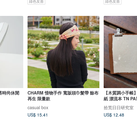
綠色友善
綠色友善
百搭時尚休閒
CHARM 惜物手作 寬版頭巾髮帶 餘布
【木質調小手帳】
再生 限量款
紙 漂流本 TN P
casual box
拾荒日日研究室
US$ 15.41
US$ 12.48