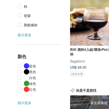
棉
塑膠
聚酯纖維
顯示更多
Billi 酒杯4入組/環保rPe
杯
顏色
Sagaform
藍色
US$ 49.00
黑色
綠色友善
白色
綠色
紅色
你是不是想找
顯示更多
再生環保包