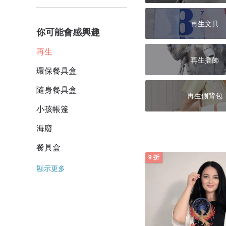
再生文具
你可能會感興趣
再生
再生擺飾
環保餐具盒
隨身餐具盒
再生側背包
小孩帳篷
海廢
餐具盒
9 折
顯示更多