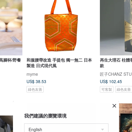
t/高腳杯/野餐
和服腰帶改造 手提包 獨一無二 日本
再生大理石 柱體
製造 日式現代風
款
myme
匠子CHANZ STU
US$ 38.53
US$ 102.45
綠色友善
可客製
綠色友善
我們建議的瀏覽環境