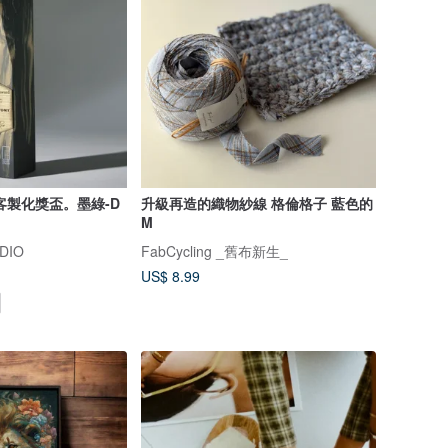
客製化獎盃。墨綠-D
升級再造的織物紗線 格倫格子 藍色的
M
DIO
FabCycling _舊布新生_
US$ 8.99