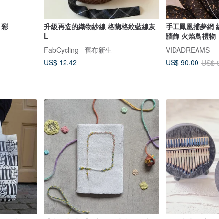
 彩
升級再造的織物紗線 格蘭格紋藍線灰
手工鳳凰捕夢網 紅藍配色波西米亞風
L
牆飾 火焰鳥禮物
FabCycling _舊布新生_
VIDADREAMS
US$ 12.42
US$ 90.00
US$ 