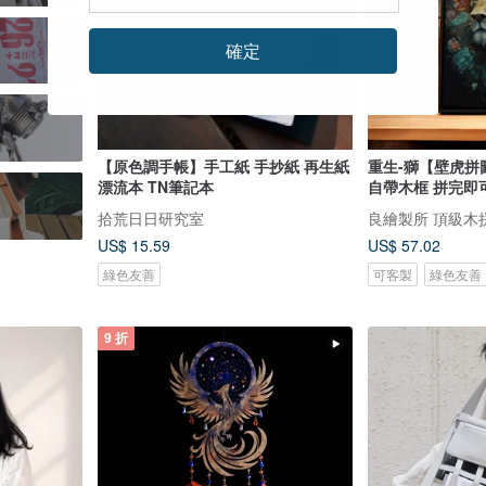
確定
【原色調手帳】手工紙 手抄紙 再生紙
重生-獅【壁虎拼
漂流本 TN筆記本
自帶木框 拼完即
拾荒日日研究室
良繪製所 頂級木
US$ 15.59
US$ 57.02
綠色友善
可客製
綠色友善
9 折