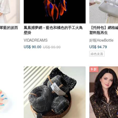
鳳凰捕夢網－藍色和橘色的手工火鳥
【托特包】網格編
壁掛
塑料瓶再生
VIDADREAMS
好瓶HowBottle
US$ 94.79
US$ 90.00
US$ 99.99
綠色友善
9 折