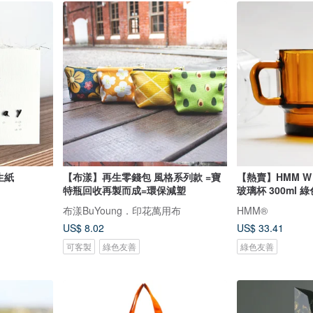
生紙
【布漾】再生零錢包 風格系列款 =寶
【熱賣】HMM W 
特瓶回收再製而成=環保減塑
玻璃杯 300ml 
布漾BuYoung．印花萬用布
HMM®
US$ 8.02
US$ 33.41
可客製
綠色友善
綠色友善