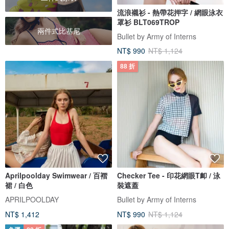
流浪襯衫 - 熱帶花押字 / 網眼泳衣
罩衫 BLT069TROP
兩件式比基尼
Bullet by Army of Interns
NT$ 990
NT$ 1,124
88 折
Aprilpoolday Swimwear / 百褶
Checker Tee - 印花網眼T卹 / 泳
裙 / 白色
裝遮蓋
APRILPOOLDAY
Bullet by Army of Interns
NT$ 1,412
NT$ 990
NT$ 1,124