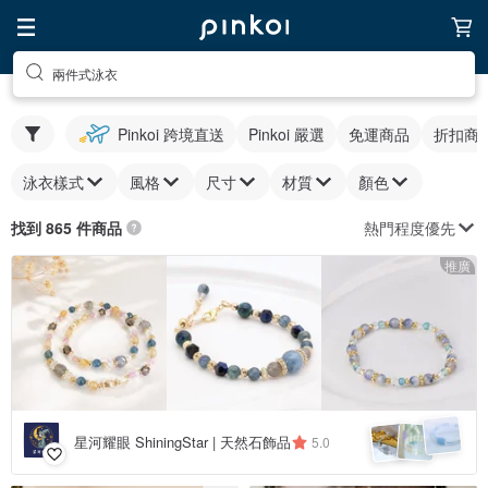
兩件式泳衣
Pinkoi 跨境直送
Pinkoi 嚴選
免運商品
折扣商
泳衣樣式
風格
尺寸
材質
顏色
熱門程度優先
找到 865 件商品
推廣
星河耀眼 ShiningStar | 天然石飾品
5.0