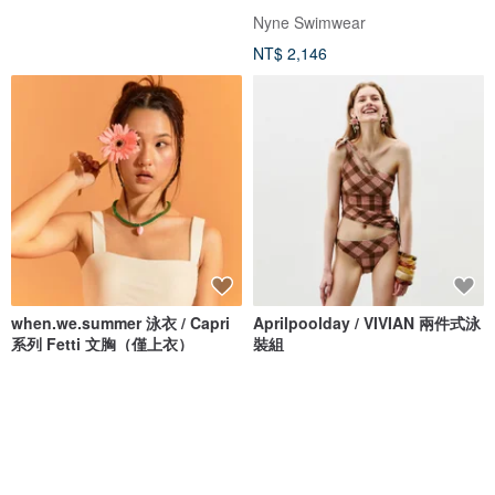
Nyne Swimwear
NT$ 2,146
when.we.summer 泳衣 / Capri
Aprilpoolday / VIVIAN 兩件式泳
系列 Fetti 文胸（僅上衣）
裝組
when.we.summer
APRILPOOLDAY
NT$ 1,351
NT$ 4,820
免運
88 折