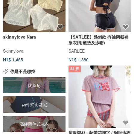
skinnylove Nara
【SARLEE】熱銷款 有袖兩截褲
泳衣(附襯墊及泳帽)
Skinnylove
SARLEE
NT$ 1,465
NT$ 1,380
88 折
你是不是想找
比基尼
兩件式比基尼
高腰兩件式泳衣
流浪襯衫 - 熱帶花押字 / 網眼泳衣