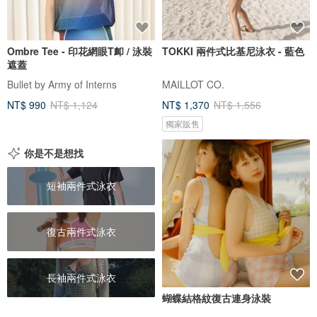
Ombre Tee - 印花網眼T卹 / 泳裝
TOKKI 兩件式比基尼泳衣 - 藍色
遮蓋
Bullet by Army of Interns
MAILLOT CO.
NT$ 990
NT$ 1,124
NT$ 1,370
NT$ 1,556
獨家販售
你是不是想找
短袖兩件式泳衣
復古兩件式泳衣
長袖兩件式泳衣
蝴蝶結格紋復古連身泳裝