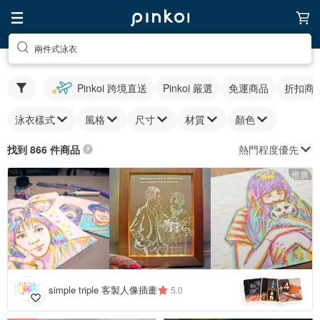
兩件式泳衣
Pinkoi 跨境直送
Pinkoi 嚴選
免運商品
折扣商
泳衣樣式
風格
尺寸
材質
顏色
熱門程度優先
找到 866 件商品
推廣
4
+
simple triple 客製人像插畫
5.0