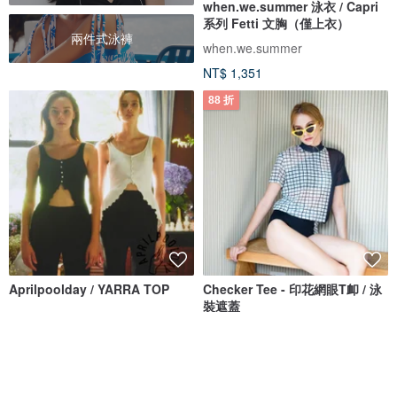
when.we.summer 泳衣 / Capri
系列 Fetti 文胸（僅上衣）
兩件式泳褲
when.we.summer
NT$ 1,351
88 折
Aprilpoolday / YARRA TOP
Checker Tee - 印花網眼T卹 / 泳
裝遮蓋
APRILPOOLDAY
Bullet by Army of Interns
NT$ 1,886
NT$ 990
NT$ 1,124