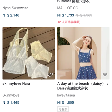
Summer 兩截式泳衣
Nyne Swimwear
MAILLOT CO.
NT$ 2,146
NT$ 1,733
NT$ 1,969
12 人正準備購買
skinnylove Nara
A day at the beach（daisy）：
Daisy高腰裙式泳衣
Skinnylove
lovevitasea
NT$ 1,465
NT$ 1,805
可客製