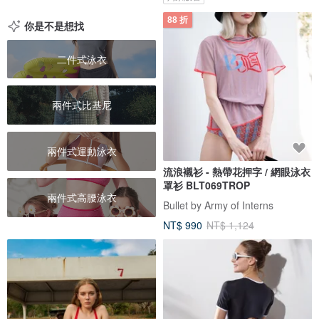
88 折
你是不是想找
二件式泳衣
兩件式比基尼
兩件式運動泳衣
流浪襯衫 - 熱帶花押字 / 網眼泳衣
罩衫 BLT069TROP
兩件式高腰泳衣
Bullet by Army of Interns
NT$ 990
NT$ 1,124