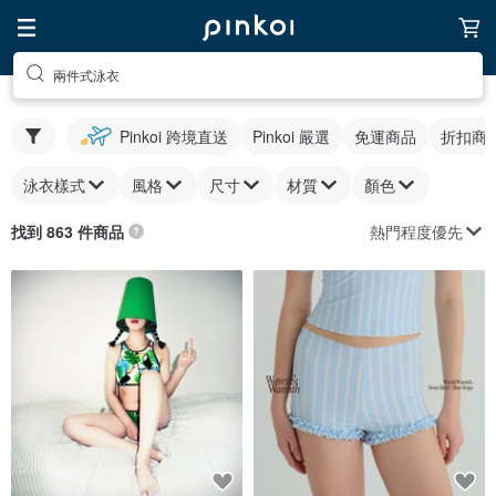
兩件式泳衣
Pinkoi 跨境直送
Pinkoi 嚴選
免運商品
折扣商
泳衣樣式
風格
尺寸
材質
顏色
熱門程度優先
找到 863 件商品