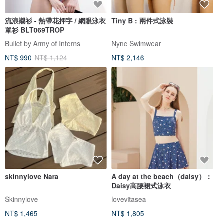
流浪襯衫 - 熱帶花押字 / 網眼泳衣
Tiny B : 兩件式泳裝
罩衫 BLT069TROP
Bullet by Army of Interns
Nyne Swimwear
NT$ 990
NT$ 1,124
NT$ 2,146
skinnylove Nara
A day at the beach（daisy）：
Daisy高腰裙式泳衣
Skinnylove
lovevitasea
NT$ 1,465
NT$ 1,805