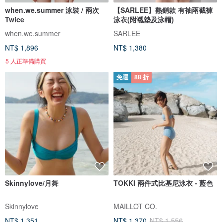
when.we.summer 泳裝 / 兩次
【SARLEE】熱銷款 有袖兩截褲
Twice
泳衣(附襯墊及泳帽)
when.we.summer
SARLEE
NT$ 1,896
NT$ 1,380
5 人正準備購買
免運
88 折
Skinnylove/月舞
TOKKI 兩件式比基尼泳衣 - 藍色
Skinnylove
MAILLOT CO.
NT$ 1,351
NT$ 1,370
NT$ 1,556