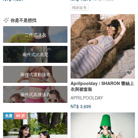
獨家販售
你是不是想找
二件式泳衣
兩件式比基尼
兩件式運動泳衣
Aprilpoolday / SHARON 蕾絲上
衣與裙套裝
兩件式高腰泳衣
APRILPOOLDAY
NT$ 3,695
免運
88 折