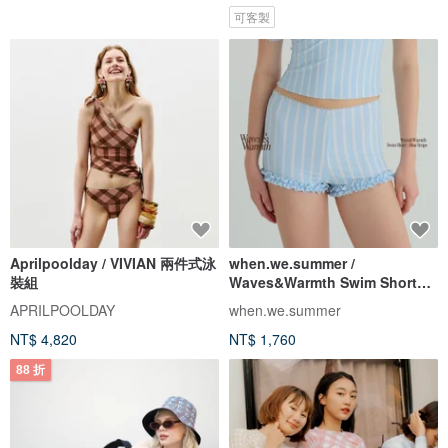
可客製
Aprilpoolday / VIVIAN 兩件式泳
when.we.summer /
裝組
Waves&Warmth Swim Short
(僅褲裝)
APRILPOOLDAY
when.we.summer
NT$ 4,820
NT$ 1,760
88 折