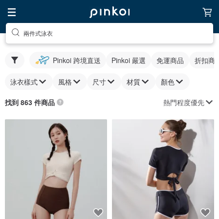
兩件式泳衣
Pinkoi 跨境直送
Pinkoi 嚴選
免運商品
折扣商
泳衣樣式
風格
尺寸
材質
顏色
熱門程度優先
找到 863 件商品