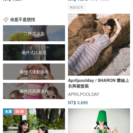
獨家販售
你是不是想找
二件式泳衣
兩件式比基尼
兩件式運動泳衣
Aprilpoolday / SHARON 蕾絲上
衣與裙套裝
兩件式高腰泳衣
APRILPOOLDAY
NT$ 3,695
免運
88 折