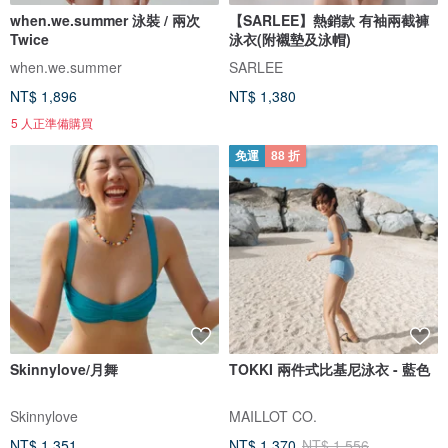
when.we.summer 泳裝 / 兩次
【SARLEE】熱銷款 有袖兩截褲
Twice
泳衣(附襯墊及泳帽)
when.we.summer
SARLEE
NT$ 1,896
NT$ 1,380
5 人正準備購買
免運
88 折
Skinnylove/月舞
TOKKI 兩件式比基尼泳衣 - 藍色
Skinnylove
MAILLOT CO.
NT$ 1,351
NT$ 1,370
NT$ 1,556