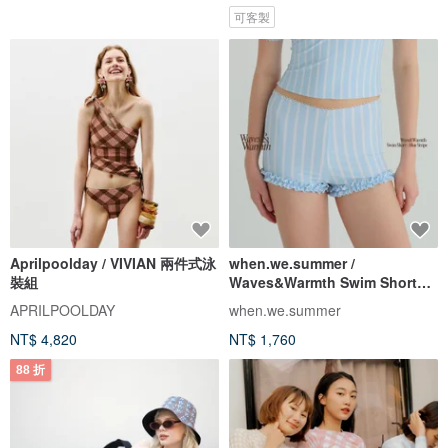
可客製
Aprilpoolday / VIVIAN 兩件式泳
when.we.summer /
裝組
Waves&Warmth Swim Short
(僅褲裝)
APRILPOOLDAY
when.we.summer
NT$ 4,820
NT$ 1,760
88 折