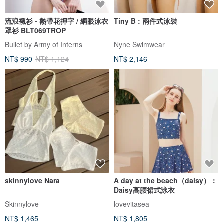
流浪襯衫 - 熱帶花押字 / 網眼泳衣
Tiny B : 兩件式泳裝
罩衫 BLT069TROP
Bullet by Army of Interns
Nyne Swimwear
NT$ 990
NT$ 1,124
NT$ 2,146
skinnylove Nara
A day at the beach（daisy）：
Daisy高腰裙式泳衣
Skinnylove
lovevitasea
NT$ 1,465
NT$ 1,805