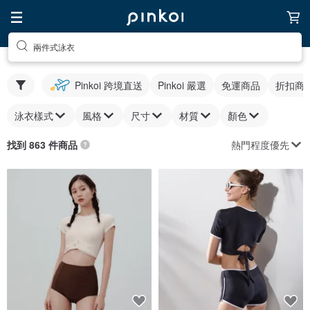
兩件式泳衣
Pinkoi 跨境直送
Pinkoi 嚴選
免運商品
折扣商
泳衣樣式
風格
尺寸
材質
顏色
熱門程度優先
找到 863 件商品