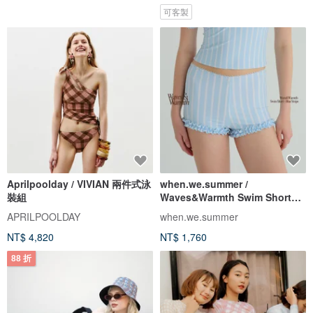
可客製
Aprilpoolday / VIVIAN 兩件式泳
when.we.summer /
裝組
Waves&Warmth Swim Short
(僅褲裝)
APRILPOOLDAY
when.we.summer
NT$ 4,820
NT$ 1,760
88 折