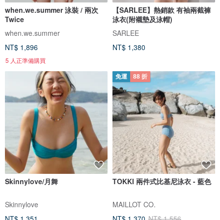
when.we.summer 泳裝 / 兩次
【SARLEE】熱銷款 有袖兩截褲
Twice
泳衣(附襯墊及泳帽)
when.we.summer
SARLEE
NT$ 1,896
NT$ 1,380
5 人正準備購買
免運
88 折
Skinnylove/月舞
TOKKI 兩件式比基尼泳衣 - 藍色
Skinnylove
MAILLOT CO.
NT$ 1,351
NT$ 1,370
NT$ 1,556