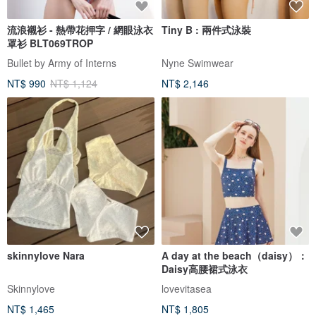
流浪襯衫 - 熱帶花押字 / 網眼泳衣
Tiny B : 兩件式泳裝
罩衫 BLT069TROP
Bullet by Army of Interns
Nyne Swimwear
NT$ 990
NT$ 1,124
NT$ 2,146
skinnylove Nara
A day at the beach（daisy）：
Daisy高腰裙式泳衣
Skinnylove
lovevitasea
NT$ 1,465
NT$ 1,805