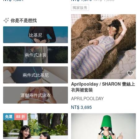
獨家販售
你是不是想找
比基尼
兩件式泳裝
兩件式比基尼
Aprilpoolday / SHARON 蕾絲上
衣與裙套裝
運動兩件式泳衣
APRILPOOLDAY
NT$ 3,695
免運
88 折