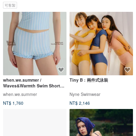
可客製
when.we.summer /
Tiny B : 兩件式泳裝
Waves&Warmth Swim Short
(僅褲裝)
when.we.summer
Nyne Swimwear
NT$ 1,760
NT$ 2,146