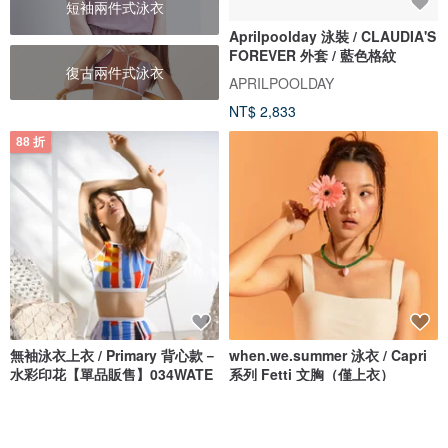
短袖兩件式泳衣
Aprilpoolday 泳裝 / CLAUDIA'S
FOREVER 外套 / 藍色格紋
復古兩件式泳衣
APRILPOOLDAY
NT$ 2,833
88 折
無袖泳衣上衣 / Primary 背心款－
when.we.summer 泳衣 / Capri
水彩印花【單品販售】034WATE
系列 Fetti 文胸（僅上衣）
Bullet by Army of Interns
when.we.summer
NT$ 890
NT$ 1,011
NT$ 1,351