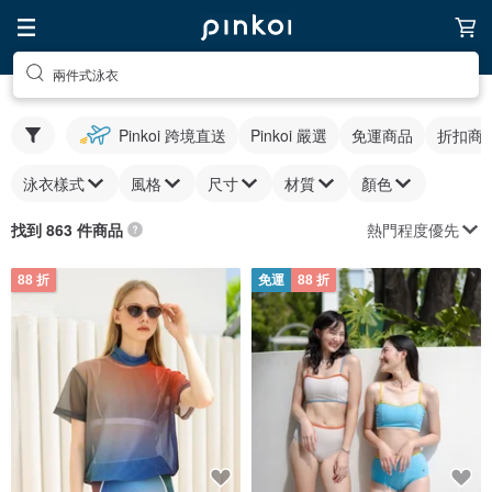
兩件式泳衣
Pinkoi 跨境直送
Pinkoi 嚴選
免運商品
折扣商
泳衣樣式
風格
尺寸
材質
顏色
熱門程度優先
找到 863 件商品
88 折
免運
88 折