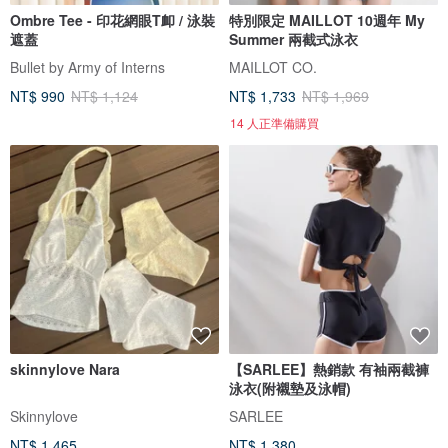
Ombre Tee - 印花網眼T卹 / 泳裝
特別限定 MAILLOT 10週年 My
遮蓋
Summer 兩截式泳衣
Bullet by Army of Interns
MAILLOT CO.
NT$ 990
NT$ 1,124
NT$ 1,733
NT$ 1,969
14 人正準備購買
skinnylove Nara
【SARLEE】熱銷款 有袖兩截褲
泳衣(附襯墊及泳帽)
Skinnylove
SARLEE
NT$ 1,465
NT$ 1,380