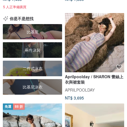
5 人正準備購買
你是不是想找
比基尼
兩件泳裝
二件式泳衣
Aprilpoolday / SHARON 蕾絲上
衣與裙套裝
比基尼泳衣
APRILPOOLDAY
NT$ 3,695
免運
88 折