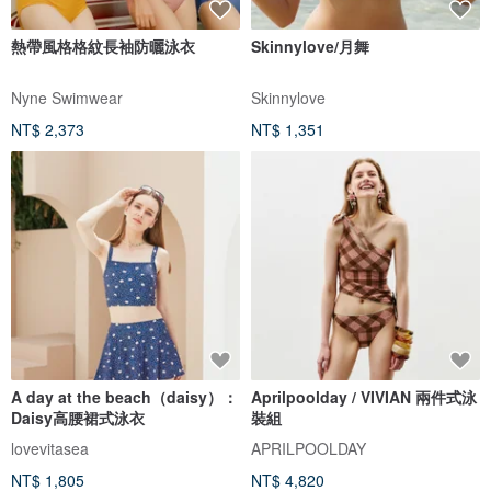
熱帶風格格紋長袖防曬泳衣
Skinnylove/月舞
Nyne Swimwear
Skinnylove
NT$ 2,373
NT$ 1,351
A day at the beach（daisy）：
Aprilpoolday / VIVIAN 兩件式泳
Daisy高腰裙式泳衣
裝組
lovevitasea
APRILPOOLDAY
NT$ 1,805
NT$ 4,820