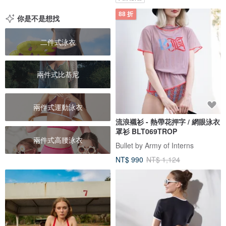
88 折
你是不是想找
二件式泳衣
兩件式比基尼
兩件式運動泳衣
流浪襯衫 - 熱帶花押字 / 網眼泳衣
罩衫 BLT069TROP
兩件式高腰泳衣
Bullet by Army of Interns
NT$ 990
NT$ 1,124