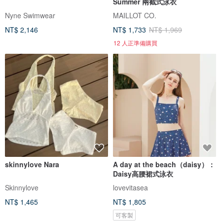
Summer 兩截式泳衣
Nyne Swimwear
MAILLOT CO.
NT$ 2,146
NT$ 1,733
NT$ 1,969
12 人正準備購買
skinnylove Nara
A day at the beach（daisy）：
Daisy高腰裙式泳衣
Skinnylove
lovevitasea
NT$ 1,465
NT$ 1,805
可客製