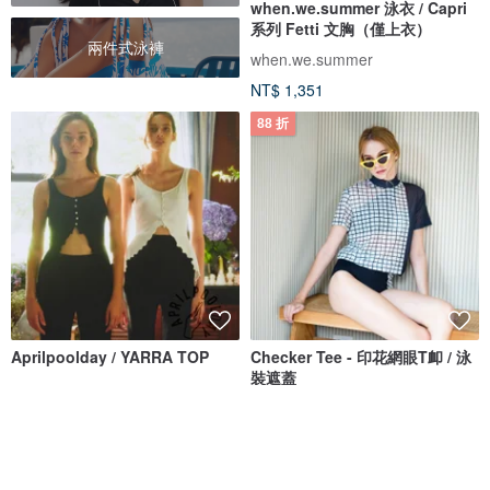
when.we.summer 泳衣 / Capri
系列 Fetti 文胸（僅上衣）
兩件式泳褲
when.we.summer
NT$ 1,351
88 折
Aprilpoolday / YARRA TOP
Checker Tee - 印花網眼T卹 / 泳
裝遮蓋
APRILPOOLDAY
Bullet by Army of Interns
NT$ 1,886
NT$ 990
NT$ 1,124