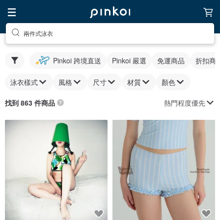
兩件式泳衣
Pinkoi 跨境直送
Pinkoi 嚴選
免運商品
折扣商
泳衣樣式
風格
尺寸
材質
顏色
熱門程度優先
找到 863 件商品