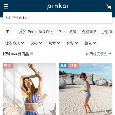
兩件式泳衣
Pinkoi 跨境直送
Pinkoi 嚴選
免運商品
折扣商
泳衣樣式
風格
尺寸
材質
顏色
熱門程度優先
找到 863 件商品
88 折
免運
88 折