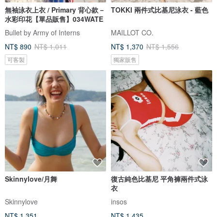
無袖泳衣上衣 / Primary 背心款－
TOKKI 兩件式比基尼泳衣 - 藍色
水彩印花【單品販售】034WATE
Bullet by Army of Interns
MAILLOT CO.
NT$ 890
NT$ 1,011
NT$ 1,370
NT$ 1,556
可客製
獨家販售
Skinnylove/月舞
復古純色比基尼 平角褲兩件式泳
衣
Skinnylove
insos
NT$ 1,351
NT$ 1,435