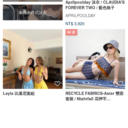
Aprilpoolday 泳衣 / CLAUDIA'S
FOREVER TWO / 藍色格子
泰國兩件式泳衣
APRILPOOLDAY
NT$ 3,920
88 折
Layla 比基尼套組
RECYCLE FABRICS-Aster 雙面
套裝 / Nightfall 花押字
BLT065NIGH
Skinnylove
Bullet by Army of Interns
NT$ 1,692
NT$ 2,089
NT$ 2,373
可客製