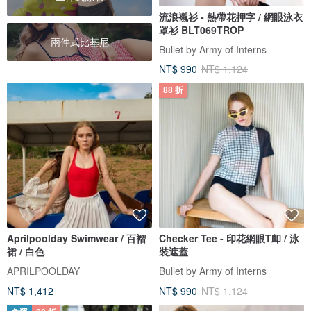
流浪襯衫 - 熱帶花押字 / 網眼泳衣
罩衫 BLT069TROP
兩件式比基尼
Bullet by Army of Interns
NT$ 990
NT$ 1,124
88 折
Aprilpoolday Swimwear / 百褶
Checker Tee - 印花網眼T卹 / 泳
裙 / 白色
裝遮蓋
APRILPOOLDAY
Bullet by Army of Interns
NT$ 1,412
NT$ 990
NT$ 1,124