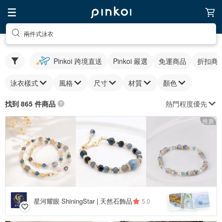
兩件式泳衣
Pinkoi 跨境直送
Pinkoi 嚴選
免運商品
折扣商
泳衣樣式
風格
尺寸
材質
顏色
熱門程度優先
找到 865 件商品
推廣
星河耀眼 ShiningStar | 天然石飾品
5.0