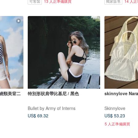
可客製
13 人正準備購買
獨家販售
14 人
 繞頸美背二
特別形狀肩帶比基尼 / 黑色
skinnylove Nar
Bullet by Army of Interns
Skinnylove
US$ 69.32
US$ 53.23
5 人正準備購買