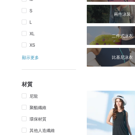
S
兩件泳裝
L
XL
二件式泳衣
XS
比基尼泳衣
顯示更多
材質
尼龍
聚酯纖維
環保材質
其他人造纖維