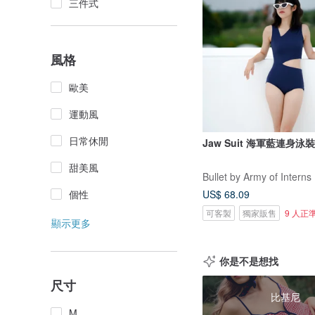
三件式
風格
歐美
運動風
日常休閒
Jaw Suit 海軍藍連身泳裝 
甜美風
Bullet by Army of Interns
US$ 68.09
個性
可客製
獨家販售
9 人正
顯示更多
你是不是想找
尺寸
比基尼
M