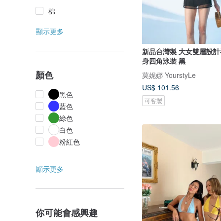
棉
顯示更多
新品台灣製 大女雙層設計
身四角泳裝 黑
顏色
莫妮娜 YourstyLe
US$ 101.56
黑色
可客製
藍色
綠色
白色
粉紅色
顯示更多
你可能會感興趣