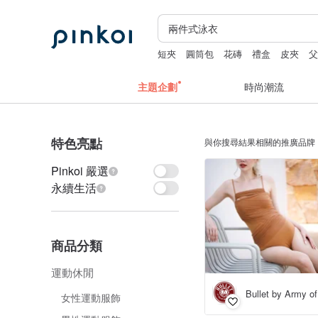
短夾
圓筒包
花磚
禮盒
皮夾
主題企劃
時尚潮流
特色亮點
與你搜尋結果相關的推廣品牌
Pinkoi 嚴選
永續生活
商品分類
運動休閒
Bullet by Army of
女性運動服飾