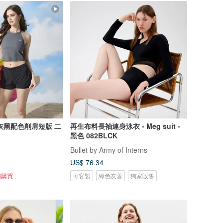
灰黑配色削肩短版 二
再生布料長袖連身泳衣 - Meg suit -
黑色 082BLCK
Bullet by Army of Interns
US$ 76.34
備購買
可客製
綠色友善
獨家販售