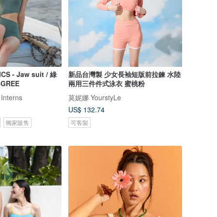
- Jaw suit / 綠
新品台灣製 少女長袖短版前拉鍊 水陸
6GREE
兩用三件件式泳衣 蜜桃粉
 Interns
莫妮娜 YourstyLe
US$ 132.74
獨家販售
可客製