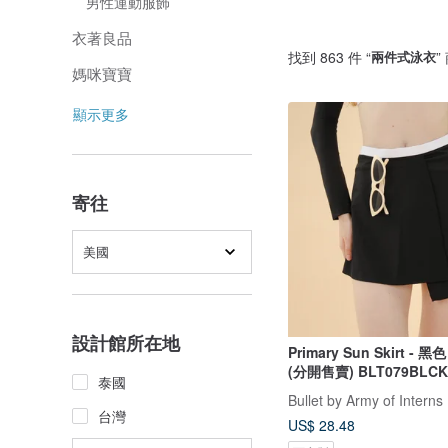
男性運動服飾
衣著良品
找到 863 件 “
兩件式泳衣
”
媽咪寶寶
顯示更多
寄往
美國
設計館所在地
Primary Sun Skirt - 
(分開售賣) BLT079BLCK
泰國
Bullet by Army of Interns
台灣
US$ 28.48