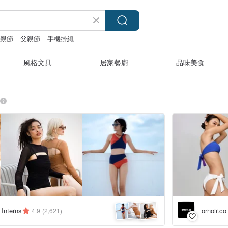
父親節
父親節
手機掛繩
風格文具
居家餐廚
品味美食
ornoir
 Interns
4.9
(2,621)