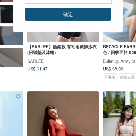
確定
【SARLEE】熱銷款 有袖兩截褲泳衣
RECYCLE FABRICS 
(附襯墊及泳帽)
色 / 回收面料 02
SARLEE
Bullet by Army of
US$ 61.47
US$ 68.09
可客製
綠色友善