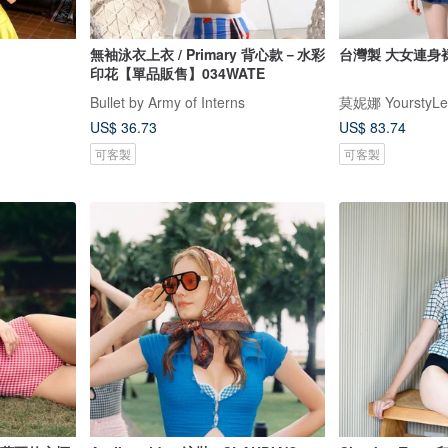
無袖泳衣上衣 / Primary 背心款－水彩
台灣製 大女連身裙
印花【單品販售】034WATE
Bullet by Army of Interns
莫妮娜 YourstyLe
US$ 36.73
US$ 83.74
可客製
可客製