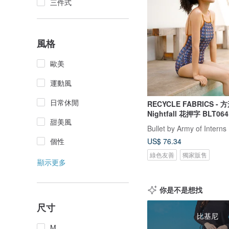
三件式
風格
歐美
運動風
日常休閒
RECYCLE FABRICS - 
Nightfall 花押字 BLT06
甜美風
Bullet by Army of Interns
US$ 76.34
個性
綠色友善
獨家販售
顯示更多
你是不是想找
尺寸
比基尼
M