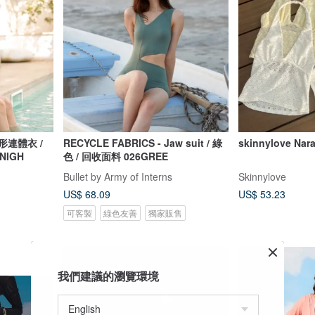
方形連體衣 /
RECYCLE FABRICS - Jaw suit / 綠
skinnylove Nar
4NIGH
色 / 回收面料 026GREE
Bullet by Army of Interns
Skinnylove
US$ 68.09
US$ 53.23
可客製
綠色友善
獨家販售
我們建議的瀏覽環境