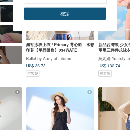
確定
無袖泳衣上衣 / Primary 背心款－水彩
新品台灣製 少女
印花【單品販售】034WATE
兩用三件件式泳衣
衣
Bullet by Army of Interns
莫妮娜 YourstyLe
US$ 36.73
US$ 132.74
可客製
可客製