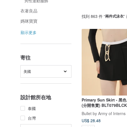
男性運動服飾
衣著良品
找到 863 件 “
兩件式泳衣
”
媽咪寶寶
顯示更多
寄往
美國
設計館所在地
Primary Sun Skirt - 
(分開售賣) BLT079BLCK
泰國
Bullet by Army of Interns
台灣
US$ 28.48