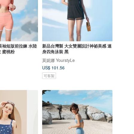
長袖短版前拉鍊 水陸
新品台灣製 大女雙層設計神祕美感 連
 蜜桃粉
身四角泳裝 黑
莫妮娜 YourstyLe
US$ 101.56
可客製