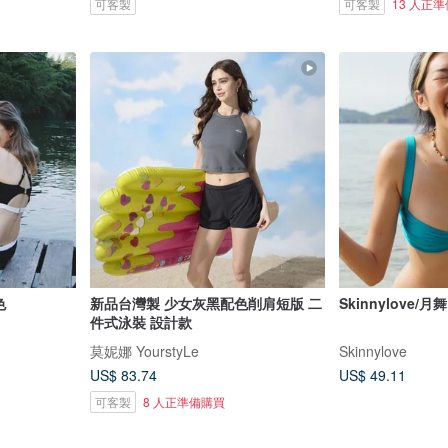
可客製
可客製
13 人正
色
新品台灣製 少女灰黑配色削肩短版 二
Skinnylove/月舞
件式泳裝 設計款
莫妮娜 YourstyLe
Skinnylove
US$ 83.74
US$ 49.11
可客製
8 人正準備購買