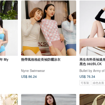
年 My
熱帶風格格紋長袖防曬泳衣
再生布料長袖連身泳衣 
黑色 082BLCK
Nyne Swimwear
Bullet by Army of
US$ 86.24
US$ 76.34
可客製
綠色友善