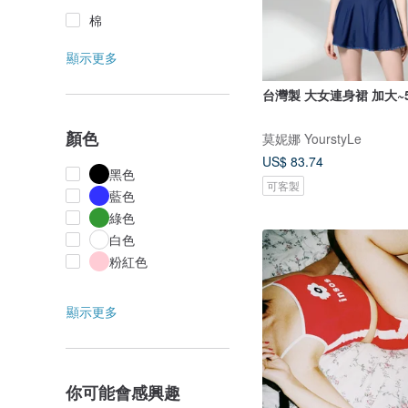
棉
顯示更多
台灣製 大女連身裙 加大~5
顏色
莫妮娜 YourstyLe
US$ 83.74
黑色
可客製
藍色
綠色
白色
粉紅色
顯示更多
你可能會感興趣