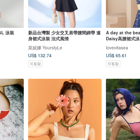
L 泳裝
新品台灣製 少女交叉肩帶腰間綁帶 連
A day at the 
身裙式泳裝 法式風情
Daisy高腰裙式
莫妮娜 YourstyLe
lovevitasea
US$ 132.74
US$ 65.61
可客製
可客製