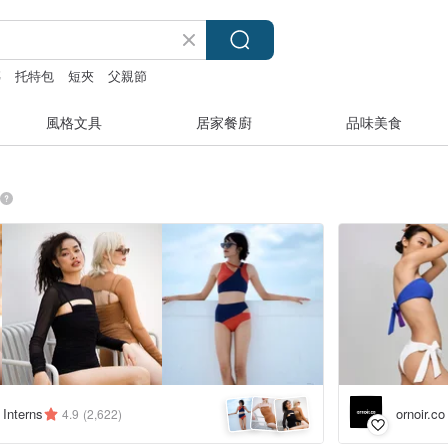
磚
托特包
短夾
父親節
風格文具
居家餐廚
品味美食
ornoir
 Interns
4.9
(2,622)