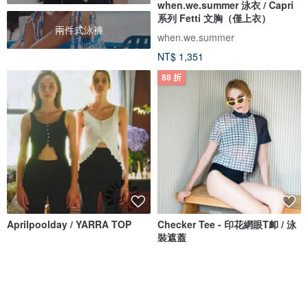
when.we.summer 泳衣 / Capri
系列 Fetti 文胸（僅上衣）
兩件式泳褲
when.we.summer
NT$ 1,351
88 折
Aprilpoolday / YARRA TOP
Checker Tee - 印花網眼T卹 / 泳
裝遮蓋
APRILPOOLDAY
Bullet by Army of Interns
NT$ 1,886
NT$ 990
NT$ 1,124