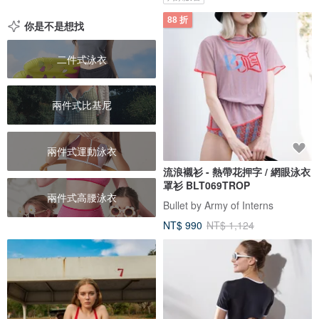
88 折
你是不是想找
二件式泳衣
兩件式比基尼
兩件式運動泳衣
流浪襯衫 - 熱帶花押字 / 網眼泳衣
罩衫 BLT069TROP
兩件式高腰泳衣
Bullet by Army of Interns
NT$ 990
NT$ 1,124