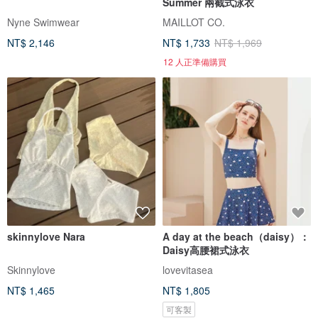
Summer 兩截式泳衣
Nyne Swimwear
MAILLOT CO.
NT$ 2,146
NT$ 1,733
NT$ 1,969
12 人正準備購買
skinnylove Nara
A day at the beach（daisy）：
Daisy高腰裙式泳衣
Skinnylove
lovevitasea
NT$ 1,465
NT$ 1,805
可客製