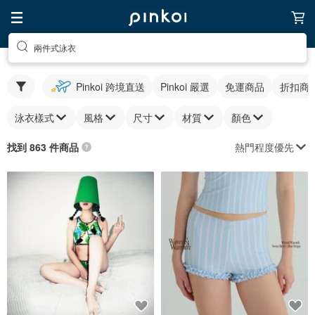
兩件式泳衣
Pinkoi 跨境直送
Pinkoi 嚴選
免運商品
折扣商
泳衣樣式
風格
尺寸
材質
顏色
熱門程度優先
找到 863 件商品