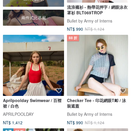
流浪襯衫 - 熱帶花押字 / 網眼泳衣
罩衫 BLT069TROP
兩件式比基尼
Bullet by Army of Interns
NT$ 990
NT$ 1,124
88 折
Aprilpoolday Swimwear / 百褶
Checker Tee - 印花網眼T卹 / 泳
裙 / 白色
裝遮蓋
APRILPOOLDAY
Bullet by Army of Interns
NT$ 1,412
NT$ 990
NT$ 1,124