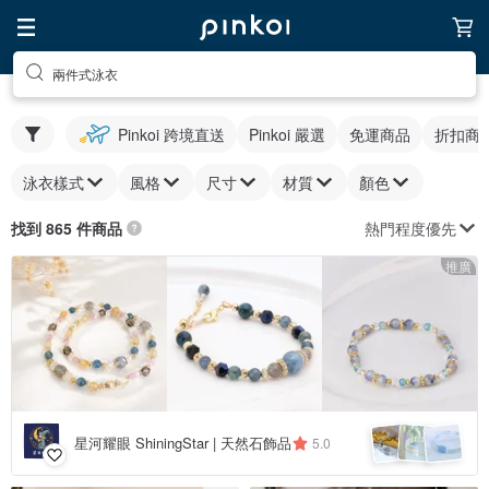
兩件式泳衣
Pinkoi 跨境直送
Pinkoi 嚴選
免運商品
折扣商
泳衣樣式
風格
尺寸
材質
顏色
熱門程度優先
找到 865 件商品
推廣
星河耀眼 ShiningStar | 天然石飾品
5.0