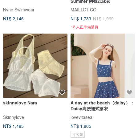
Summer 兩截式泳衣
Nyne Swimwear
MAILLOT CO.
NT$ 2,146
NT$ 1,733
NT$ 1,969
12 人正準備購買
skinnylove Nara
A day at the beach（daisy）：
Daisy高腰裙式泳衣
Skinnylove
lovevitasea
NT$ 1,465
NT$ 1,805
可客製