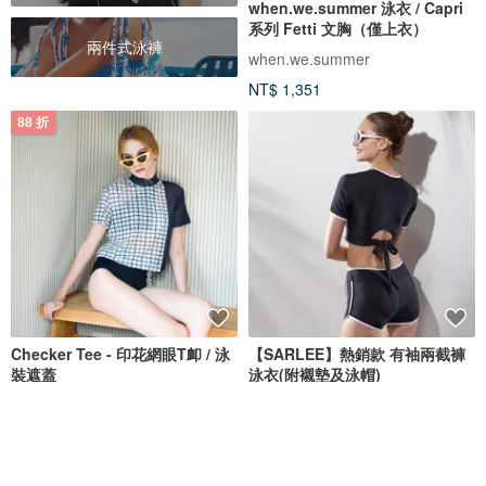
when.we.summer 泳衣 / Capri
系列 Fetti 文胸（僅上衣）
兩件式泳褲
when.we.summer
NT$ 1,351
88 折
Checker Tee - 印花網眼T卹 / 泳
【SARLEE】熱銷款 有袖兩截褲
裝遮蓋
泳衣(附襯墊及泳帽)
Bullet by Army of Interns
SARLEE
NT$ 990
NT$ 1,124
NT$ 1,380