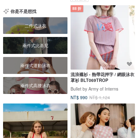
88 折
你是不是想找
二件式泳衣
兩件式比基尼
兩件式運動泳衣
流浪襯衫 - 熱帶花押字 / 網眼泳衣
罩衫 BLT069TROP
兩件式高腰泳衣
Bullet by Army of Interns
NT$ 990
NT$ 1,124