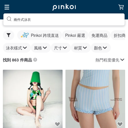
兩件式泳衣
Pinkoi 跨境直送
Pinkoi 嚴選
免運商品
折扣商
泳衣樣式
風格
尺寸
材質
顏色
熱門程度優先
找到 863 件商品