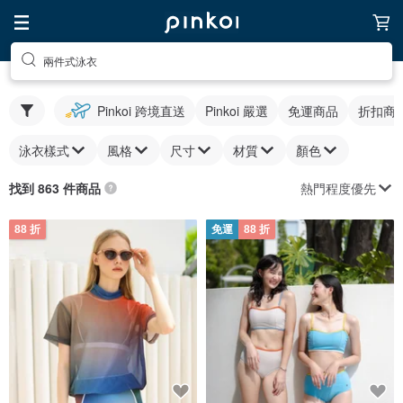
兩件式泳衣
Pinkoi 跨境直送
Pinkoi 嚴選
免運商品
折扣商
泳衣樣式
風格
尺寸
材質
顏色
熱門程度優先
找到 863 件商品
88 折
免運
88 折