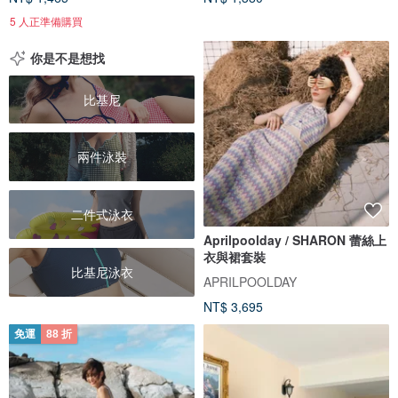
5 人正準備購買
你是不是想找
比基尼
兩件泳裝
二件式泳衣
Aprilpoolday / SHARON 蕾絲上
衣與裙套裝
比基尼泳衣
APRILPOOLDAY
NT$ 3,695
免運
88 折