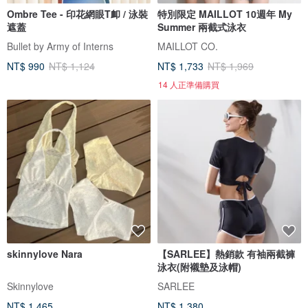
Ombre Tee - 印花網眼T卹 / 泳裝
特別限定 MAILLOT 10週年 My
遮蓋
Summer 兩截式泳衣
Bullet by Army of Interns
MAILLOT CO.
NT$ 990
NT$ 1,124
NT$ 1,733
NT$ 1,969
14 人正準備購買
skinnylove Nara
【SARLEE】熱銷款 有袖兩截褲
泳衣(附襯墊及泳帽)
Skinnylove
SARLEE
NT$ 1,465
NT$ 1,380