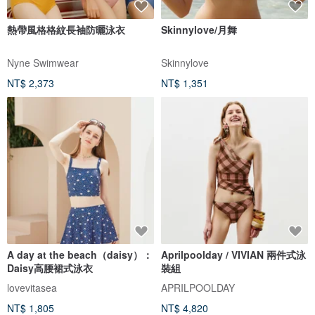
熱帶風格格紋長袖防曬泳衣
Skinnylove/月舞
Nyne Swimwear
Skinnylove
NT$ 2,373
NT$ 1,351
A day at the beach（daisy）：
Aprilpoolday / VIVIAN 兩件式泳
Daisy高腰裙式泳衣
裝組
lovevitasea
APRILPOOLDAY
NT$ 1,805
NT$ 4,820