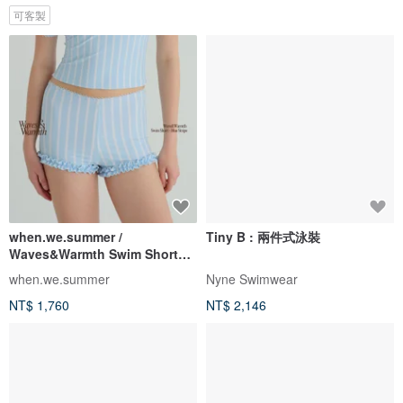
可客製
when.we.summer /
Tiny B : 兩件式泳裝
Waves&Warmth Swim Short
(僅褲裝)
when.we.summer
Nyne Swimwear
NT$ 1,760
NT$ 2,146