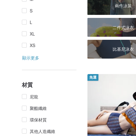
兩件泳裝
S
L
二件式泳衣
XL
XS
比基尼泳衣
顯示更多
免運
材質
尼龍
聚酯纖維
環保材質
其他人造纖維