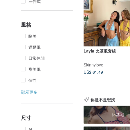
三件式
風格
歐美
運動風
Layla 比基尼套組
日常休閒
Skinnylove
甜美風
US$ 61.49
個性
顯示更多
你是不是想找
比基尼
尺寸
M