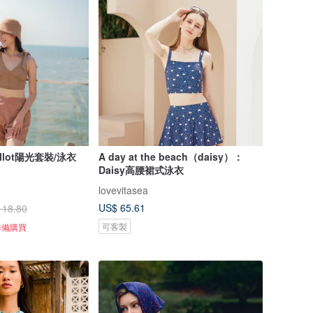
lot陽光套裝/泳衣
A day at the beach（daisy）：
Daisy高腰裙式泳衣
lovevitasea
US$ 65.61
118.80
可客製
準備購買