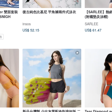
ter 雙面套裝
復古純色比基尼 平角褲兩件式泳衣
【SARLEE】熱
65NIGH
(附襯墊及泳帽)
insos
SARLEE
US$ 52.15
US$ 61.47
售
新品台灣製 少女灰黑配色削肩短版 二
Tear Diamond set 露背高腰兩