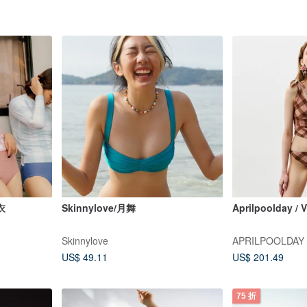
衣
Skinnylove/月舞
Aprilpoolday 
Skinnylove
APRILPOOLDAY
US$ 49.11
US$ 201.49
75 折