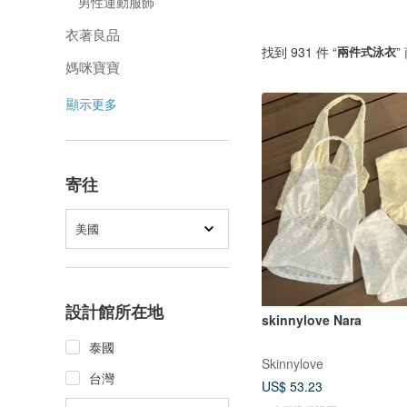
男性運動服飾
衣著良品
找到 931 件 “
兩件式泳衣
”
媽咪寶寶
顯示更多
寄往
美國
設計館所在地
skinnylove Nara
泰國
Skinnylove
台灣
US$ 53.23