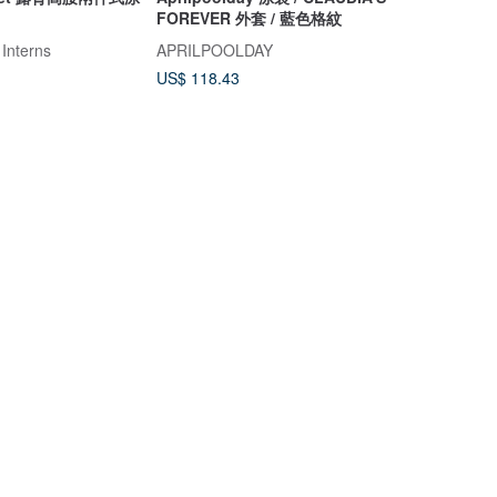
FOREVER 外套 / 藍色格紋
 Interns
APRILPOOLDAY
US$ 118.43