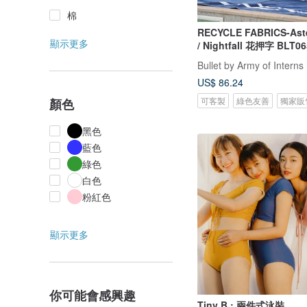
棉
RECYCLE FABRICS-As
顯示更多
/ Nightfall 花押字 BLT0
Bullet by Army of Interns
US$ 86.24
可客製
綠色友善
獨家販
顏色
黑色
藍色
綠色
白色
粉紅色
顯示更多
你可能會感興趣
Tiny B : 兩件式泳裝