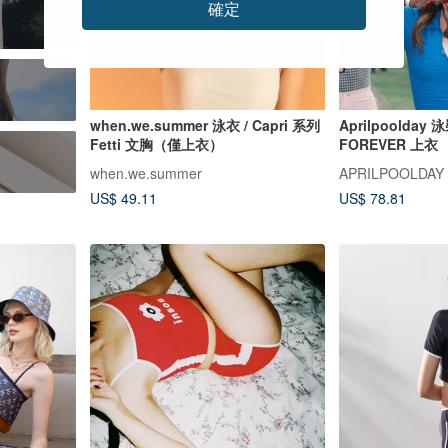
確定
when.we.summer 泳衣 / Capri 系列
Aprilpoolday 泳
Fetti 文胸（僅上衣）
FOREVER 上衣
when.we.summer
APRILPOOLDAY
US$ 49.11
US$ 78.81